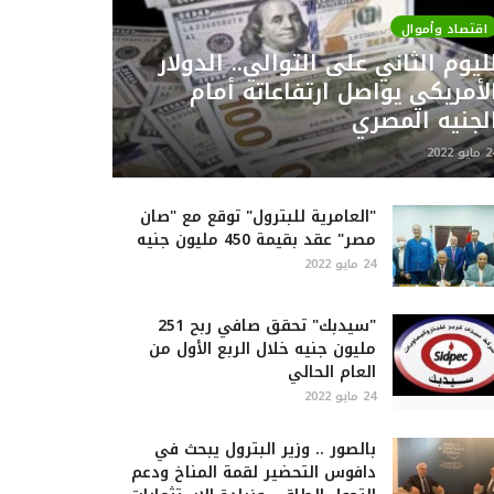
اقتصاد وأموال
ليوم الثاني على التوالي.. الدولار
لأمريكي يواصل ارتفاعاته أمام
لجنيه المصري
ايو 2022
"العامرية للبترول" توقع مع "صان
مصر" عقد بقيمة 450 مليون جنيه
24 مايو 2022
"سيدبك" تحقق صافي ربح 251
مليون جنيه خلال الربع الأول من
العام الحالي
24 مايو 2022
بالصور .. وزير البترول يبحث في
دافوس التحضير لقمة المناخ ودعم