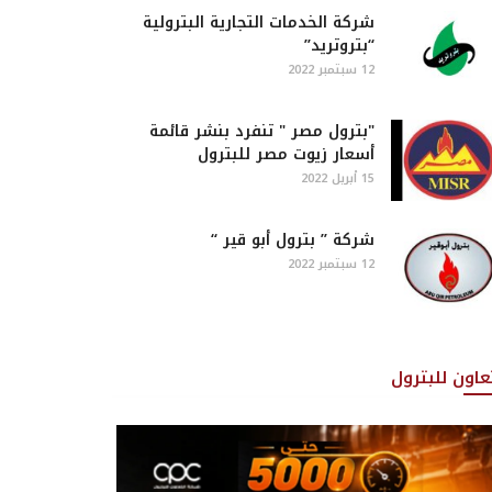
شركة الخدمات التجارية البترولية
“بتروتريد”
12 سبتمبر 2022
"بترول مصر " تنفرد بنشر قائمة
أسعار زيوت مصر للبترول
15 أبريل 2022
شركة ” بترول أبو قير “
12 سبتمبر 2022
تعاون للبترول