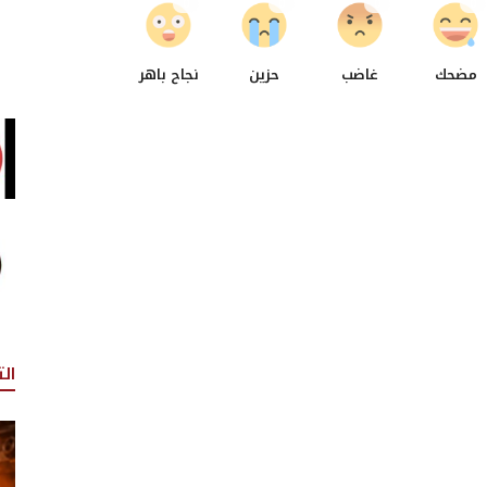
0
0
0
0
مضحك
غاضب
حزين
نجاح باهر
ال