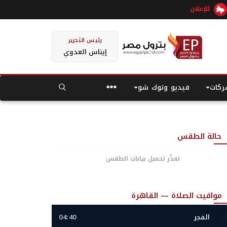
رئيس التحرير
إيناس العدوي
كات
فيديو وتوك شو
حالة الطقس
تعذّر تحميل بيانات الطقس
مواقيت الصلاة — القاهرة
🌙
الفجر
04:40