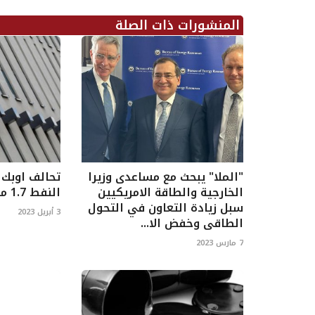
المنشورات ذات الصلة
"الملا" يبحث مع مساعدى وزيرا
تحالف اوبك 
الخارجية والطاقة الامريكيين
النفط 1.7 مليون برميل يومياً
سبل زيادة التعاون في التحول
3 أبريل 2023
الطاقى وخفض الا...
7 مارس 2023