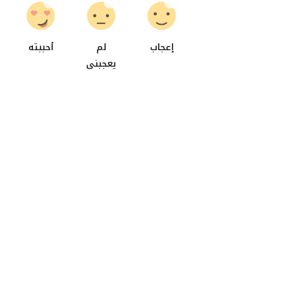
0
0
0
إعجاب
لم
أحببته
يعجبنى