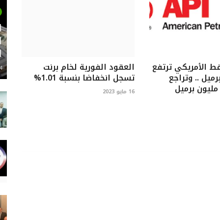
ل
ا
ا
فط الأمريكي ترتفع
العقود الفورية لخام برنت
24 م
ن برميل .. وتراجع
تسجل انخفاضا بنسبة 1.01%
16 مايو 2023