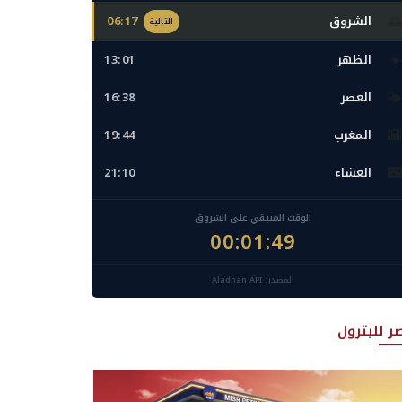
🌅
الشروق
06:17
التالية
☀️
الظهر
13:01
🌤️
العصر
16:38
🌇
المغرب
19:44
🌃
العشاء
21:10
الوقت المتبقي على الشروق
00:01:48
المصدر: Aladhan API
ر للبترول