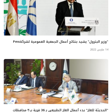
"وزير البترول" يشيد بنتائج أعمال الجمعية العمومية لشركةPms
14 مارس 2022
"الحديثة للغاز" بدء أعمال الغاز الطبيعي بـ 36 قرية ب٣ محافظات