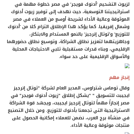
لزيوت التشحيم ’أدنوك فويجر‘ في مصر خطوة مهمة في
استراتيجيتنا التوسعية، حيث نهدف إلى توفير زيوت أدنوك
الموثوقة وعالية الأداء لشريحة أوسع من العملاء في مصر
وشمال إفريقيا. كما يؤكد هذا الإطلاق التزام كلا من ’أدنوك
للتوزيع‘ و’توتال إنرجيز‘ بالنمو المستدام والابتكار،
وجاهزيتهما لتعزيز نطاق الشراكة، وتوسيع نطاق حضورهما
الإقليمي، وبناء قدرات مستقبلية تلبي الاحتياجات المحلية
والأسواق الإقليمية على حد سواء.
إنجاز مهم
وقال توماس شتراوس، المدير العام لشركة "توتال إنرجيز
ايجيبت للتسويق " "يشكل إطلاق "زيوت أدنوك فويجر" في
مصر إنجازاً مهماً لتوتال إنرجيز ايجيبت، ويجسّد قوة الشراكة
الاستراتيجية التي تجمعنا بأدنوك للتوزيع. ومن خلال التصنيع
في منشأة برج العرب، نضمن للعملاء إمكانية الحصول على
منتجات موثوقة وعالية الأداء.