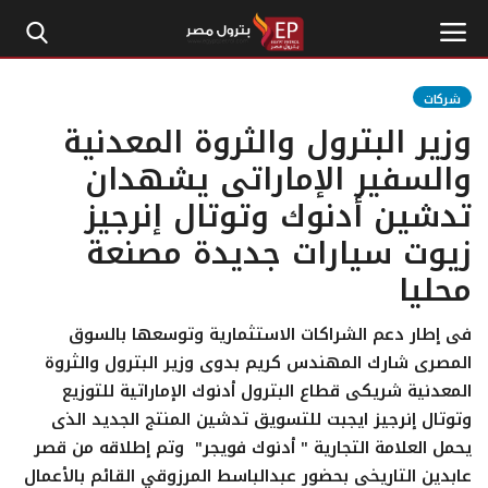
شركات
وزير البترول والثروة المعدنية
الرئيسية
والسفير الإماراتى يشهدان
تدشين أدنوك وتوتال إنرجيز
إتصل بنا
زيوت سيارات جديدة مصنعة
بترول
محليا
أخبار مصر
فى إطار دعم الشراكات الاستثمارية وتوسعها بالسوق
المصرى شارك المهندس كريم بدوى وزير البترول والثروة
اقتصاد وأموال
المعدنية شريكى قطاع البترول أدنوك الإماراتية للتوزيع
وتوتال إنرجيز ايجبت للتسويق تدشين المنتج الجديد الذى
طاقة
يحمل العلامة التجارية " أدنوك فويجر" وتم إطلاقه من قصر
عابدين التاريخى بحضور عبدالباسط المرزوقي القائم بالأعمال
غاز