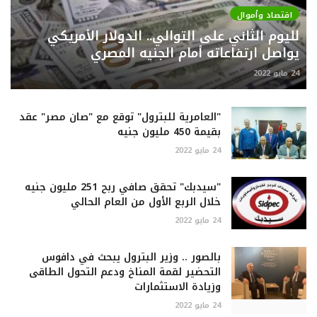
اقتصاد وأموال
لليوم الثاني على التوالي.. الدولار الأمريكي
يواصل ارتفاعاته أمام الجنيه المصري
24 مايو 2022
"العامرية للبترول" توقع مع "صان مصر" عقد
بقيمة 450 مليون جنيه
24 مايو 2022
"سيدبك" تحقق صافي ربح 251 مليون جنيه
خلال الربع الأول من العام الحالي
24 مايو 2022
بالصور .. وزير البترول يبحث في دافوس
التحضير لقمة المناخ ودعم التحول الطاقى
وزيادة الاستثمارات
24 مايو 2022