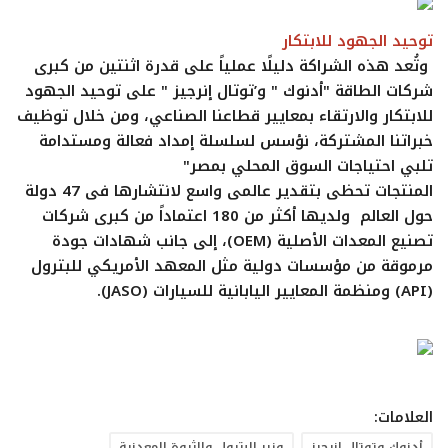
توحيد الجهود للابتكار
وتُعد هذه الشراكة دليلًا عملياً على قدرة اثنتين من كبرى
شركات الطاقة "أدنوك " و’توتال إنرجيز " على توحيد الجهود
للابتكار والارتقاء بمعايير قطاعنا الصناعي، ومن خلال توظيف
خبراتنا المشتركة، نؤسس لسلسلة إمداد فعالة ومستدامة
تلبي احتياجات السوق المحلي بمصر"
المنتجات تحظى بتقدير عالمى واسع لانتشارها فى 47 دولة
حول العالم ولديها أكثر من 180 اعتماداً من كبرى شركات
تصنيع المعدات الأصلية (OEM)، إلى جانب شهادات جودة
مرموقة من مؤسسات دولية مثل المعهد الأمريكي للبترول
(API) ومنظمة المعايير اليابانية للسيارات (JASO).
العلامات:
أدنوك وتوتال إنرجيز
وزير البترول والثروة المعدنية