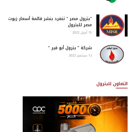
"بترول مصر " تنفرد بنشر قائمة أسعار زيوت
مصر للبترول
15 أبريل 2022
شركة ” بترول أبو قير “
12 سبتمبر 2022
التعاون للبترول