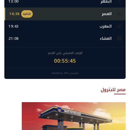
☀️
الظهر
13:00
🌤️
العصر
16:38
التالية
🌇
المغرب
19:43
🌃
العشاء
21:08
الوقت المتبقي على العصر
00:55:43
المصدر: Aladhan API
مصر للبترول