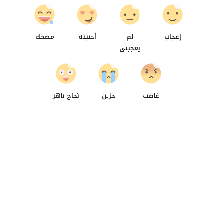
0
0
0
0
إعجاب
لم
أحببته
مضحك
يعجبنى
0
0
0
غاضب
حزين
نجاح باهر