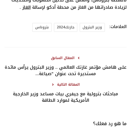
لأنشطة بتروناس، والعمل على تذليل الصعوبات والتحديات
لزيادة صادراتها من الغاز من محطة أدكو لإسالة
الغاز
.
العلامات:
وزير البترول
جازتك2024
بتروناس
المقال السابق
على هامش مؤتمر غازتك العالمي .. وزير البترول يرأس مائدة
مستديرة تحت عنوان "صياغة...
المقالة التالية
مباحثات بترولية مع جيفري بيات مساعد وزير الخارجية
الأمريكية لموارد الطاقة
ما هو رد فعلك؟