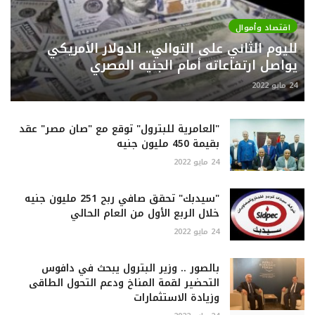
اقتصاد وأموال
لليوم الثاني على التوالي.. الدولار الأمريكي
يواصل ارتفاعاته أمام الجنيه المصري
24 مايو 2022
"العامرية للبترول" توقع مع "صان مصر" عقد
بقيمة 450 مليون جنيه
24 مايو 2022
"سيدبك" تحقق صافي ربح 251 مليون جنيه
خلال الربع الأول من العام الحالي
24 مايو 2022
بالصور .. وزير البترول يبحث في دافوس
التحضير لقمة المناخ ودعم التحول الطاقى
وزيادة الاستثمارات