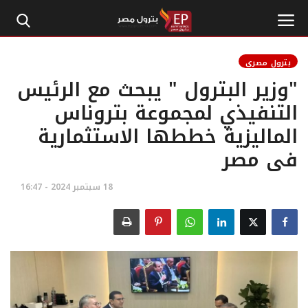
بترول مصري
"وزير البترول " يبحث مع الرئيس
الرئيسية
التنفيذي لمجموعة بتروناس
الماليزية خططها الاستثمارية
إتصل بنا
فى مصر
بترول
18 سبتمبر 2024 - 16:47
أخبار مصر
اقتصاد وأموال
طاقة
غاز