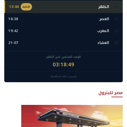
☀️
الظهر
13:00
التالية
🌤️
العصر
16:38
🌇
المغرب
19:42
🌃
العشاء
21:07
الوقت المتبقي على الظهر
03:18:47
المصدر: Aladhan API
مصر للبترول