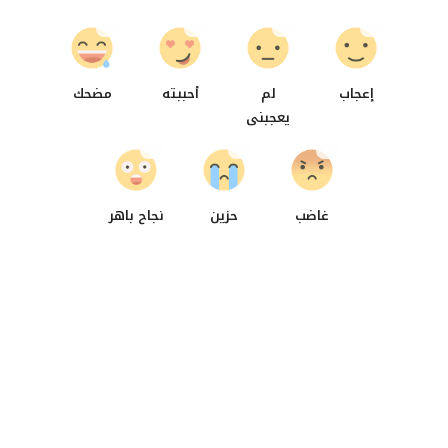
0
0
0
0
إعجاب
لم
أحببته
مضحك
يعجبنى
0
0
0
غاضب
حزين
نجاح باهر