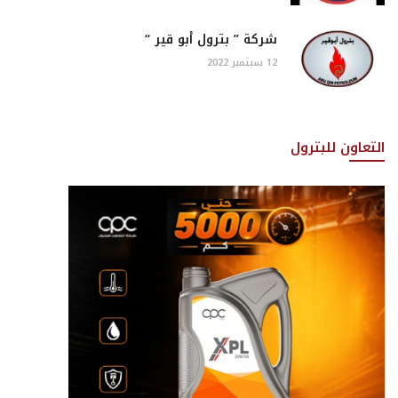
شركة ” بترول أبو قير “
12 سبتمبر 2022
التعاون للبترول