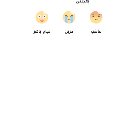
يعجبنى
0
0
0
غاضب
حزين
نجاح باهر