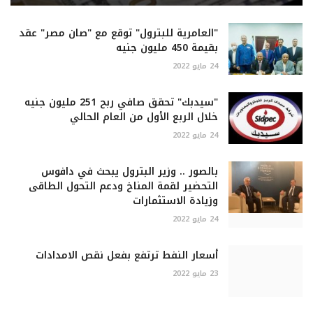
"العامرية للبترول" توقع مع "صان مصر" عقد
بقيمة 450 مليون جنيه
24 مايو 2022
"سيدبك" تحقق صافي ربح 251 مليون جنيه
خلال الربع الأول من العام الحالي
24 مايو 2022
بالصور .. وزير البترول يبحث في دافوس
التحضير لقمة المناخ ودعم التحول الطاقى
وزيادة الاستثمارات
24 مايو 2022
أسعار النفط ترتفع بفعل نقص الامدادات
23 مايو 2022