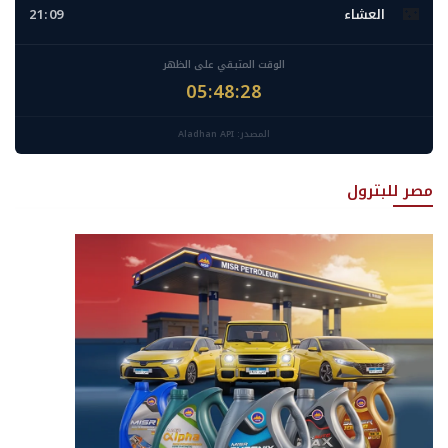
🌃
العشاء
21:09
الوقت المتبقي على الظهر
05:48:26
المصدر: Aladhan API
مصر للبترول