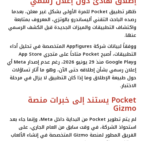
إطلاق هادئ دون إعلان رسمي
ظهر تطبيق
Pocket
للمرة الأولى بشكل غير معلن، بعدما
رصده الباحث التقني أليساندرو بالوتزي، المعروف بمتابعة
واكتشاف التطبيقات والميزات الجديدة قبل الكشف الرسمي
عنها.
ووفقاً لبيانات شركة Appfigures المتخصصة في تحليل أداء
التطبيقات، أصبح
Pocket
متاحاً على متجري App Store
وGoogle Play منذ 29 يونيو 2026، رغم عدم إصدار
Meta
أي
إعلان رسمي بشأن إطلاقه حتى الآن، وهو ما أثار تساؤلات
حول طبيعة الإطلاق وما إذا كان التطبيق لا يزال في مرحلة
الاختبار.
Pocket يستند إلى خبرات منصة
Gizmo
لم يتم تطوير
Pocket
من البداية داخل
Meta
، وإنما جاء بعد
استحواذ الشركة، في وقت سابق من العام الجاري، على
الفريق المطور لمنصة
Gizmo
المتخصصة في إنشاء الألعاب