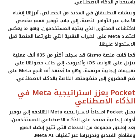
باستخدام الذكاء الاصطناعي.
ويتشابه التطبيقان في العديد من الخصائص، أبرزها إنشاء
الألعاب عبر الأوامر النصية، إلى جانب توفير قسم مخصص
لاكتشاف المحتوى الذي ينتجه المستخدمون، وهو ما يعكس
اعتماد
Meta
على الخبرات التقنية التي طورتها المنصة قبل
الاستحواذ عليها.
كما كانت منصة
Gizmo
قد سجلت أكثر من 635 ألف عملية
تنزيل على هواتف iOS وأندرويد، إلى جانب حصولها على
تقييمات إيجابية مرتفعة، وهو ما يُعتقد أنه شجع
Meta
على
ضم المشروع إلى منظومتها الخاصة بالذكاء الاصطناعي.
Pocket يعزز استراتيجية Meta في
الذكاء الاصطناعي
يمثل
Pocket
امتداداً لاستراتيجية
Meta
الهادفة إلى توفير
أدوات إبداعية تعتمد على الذكاء الاصطناعي للمستخدمين،
بعد إطلاق مجموعة من الخدمات التي تتيح إنشاء الصور
ومقاطع الفيديو وتحريرها عبر تقنيات
Meta AI
.