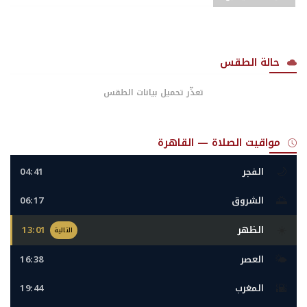
حالة الطقس
تعذّر تحميل بيانات الطقس
مواقيت الصلاة — القاهرة
🌙
الفجر
04:41
🌅
الشروق
06:17
☀️
الظهر
13:01
التالية
🌤️
العصر
16:38
🌇
المغرب
19:44