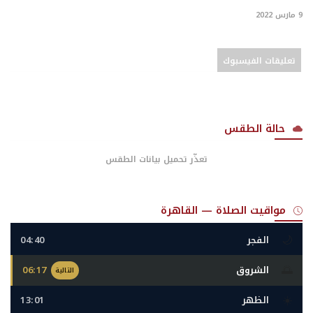
9 مارس 2022
تعليقات الفيسبوك
حالة الطقس
تعذّر تحميل بيانات الطقس
مواقيت الصلاة — القاهرة
🌙
الفجر
04:40
🌅
الشروق
06:17
التالية
☀️
الظهر
13:01