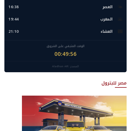
🌤️
العصر
16:38
🌇
المغرب
19:44
🌃
العشاء
21:10
الوقت المتبقي على الشروق
00:49:54
المصدر: Aladhan API
مصر للبترول