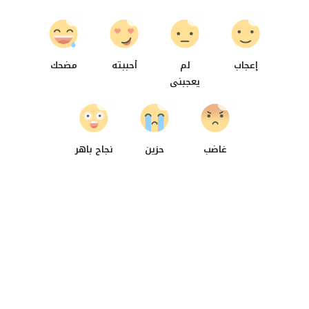
0
0
0
0
إعجاب
لم
أحببته
مضحك
يعجبنى
0
0
0
غاضب
حزين
نجاح باهر