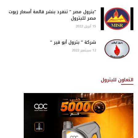
"بترول مصر " تنفرد بنشر قائمة أسعار زيوت
مصر للبترول
15 أبريل 2022
شركة ” بترول أبو قير “
12 سبتمبر 2022
التعاون للبترول