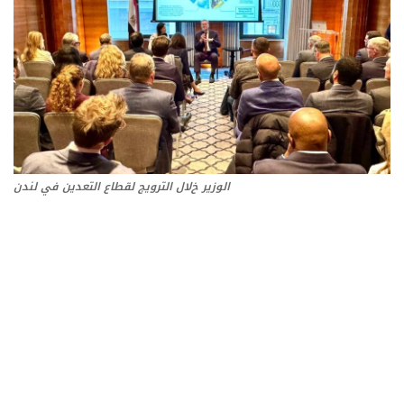
تعدين
اتصالات وتكنولوجيا
شركات
فيديو وتوك شو
الوزير خﻻل الترويج لقطاع التعدين في لندن
تقارير
مقالات
مجتمع البترول
دليل شركات البترول المصرية