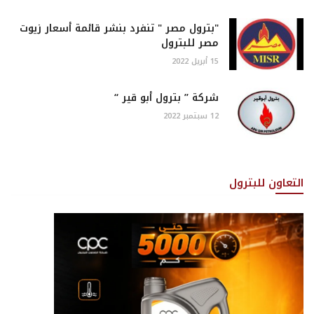
"بترول مصر " تنفرد بنشر قائمة أسعار زيوت
مصر للبترول
15 أبريل 2022
شركة ” بترول أبو قير “
12 سبتمبر 2022
التعاون للبترول