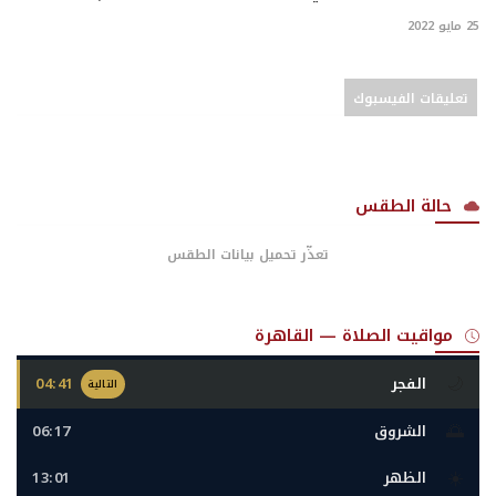
25 مايو 2022
تعليقات الفيسبوك
حالة الطقس
تعذّر تحميل بيانات الطقس
مواقيت الصلاة — القاهرة
🌙
الفجر
04:41
التالية
🌅
الشروق
06:17
☀️
الظهر
13:01