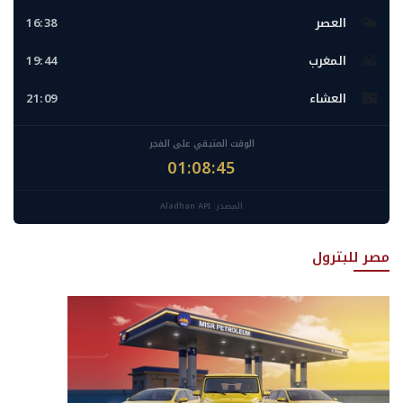
🌤️
العصر
16:38
🌇
المغرب
19:44
🌃
العشاء
21:09
الوقت المتبقي على الفجر
01:08:43
المصدر: Aladhan API
مصر للبترول