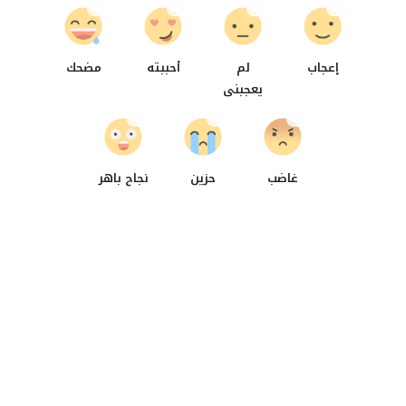
0
0
0
0
إعجاب
لم
أحببته
مضحك
يعجبنى
0
0
0
غاضب
حزين
نجاح باهر