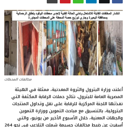
تعدين
اتصالات وتكنولوجيا
شركات
فيديو وتوك شو
تقارير
مخالفات المحطات
مقالات
أعلنت وزارة البترول والثروة المعدنية، ممثلة في الهيئة
المصرية العامة للبترول، نتائج حملات الرقابة المكثفة التي
مجتمع البترول
نفذتها اللجنة المركزية للرقابة على نقل وتداول المنتجات
البترولية، بالتنسيق مع مباحث التموين ووزارة التموين
دليل شركات البترول المصرية
والجهات المعنية، خلال الأسبوع الأخير من يونيو، والتي
أسفرت عن ضبط مخالفات جسيمة شملت التلاعب في نحو 264