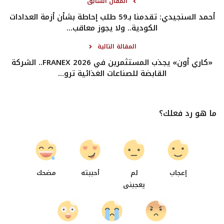
المقال السابق
أحمد السنجيدي: تقدمنا بـ59 طلب إحاطة بشأن أزمة العدادات
الكودية.. ولا يجوز معاقب...
المقالة التالية
«كاري أون» يجذب المستثمرين في FRANEX 2026.. الشركة
القابضة للصناعات الغذائية ترو...
ما هو رد فعلك؟
0
0
0
0
إعجاب
لم
أحببته
مضحك
يعجبنى
0
0
0