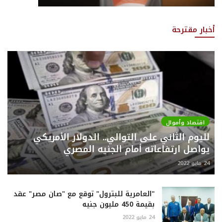
أخبار مقترحة
اقتصاد وأموال
لليوم الثاني على التوالي.. الدولار الأمريكي
يواصل ارتفاعاته أمام الجنيه المصري
24 مايو 2022
"العامرية للبترول" توقع مع "صان مصر" عقد
بقيمة 450 مليون جنيه
24 مايو 2022