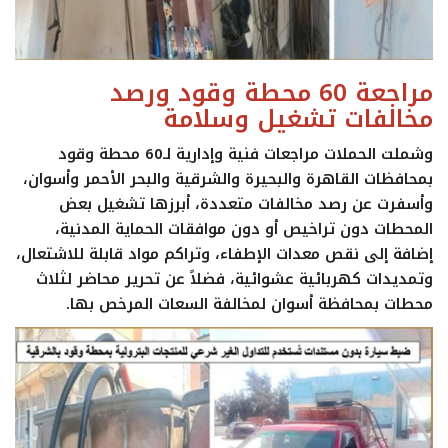
مراجعة 60 محطة وقود ورصد
مخالفات تشغيل وسلامة
وشملت الحملات مراجعات فنية وإدارية لـ60 محطة وقود
بمحافظات القاهرة والبحيرة والشرقية والبحر الأحمر وأسوان،
وأسفرت عن رصد مخالفات متعددة، أبرزها تشغيل بعض
المحطات دون تراخيص أو دون موافقات الحماية المدنية،
إضافة إلى نقص معدات الإطفاء، وتراكم مواد قابلة للاشتعال،
وتمديدات كهربائية عشوائية، فضلاً عن تحرير محاضر لثلاث
محطات بمحافظة أسوان لمخالفة السعات المرخص بها.