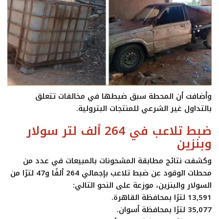
وأضافت أن المحطة سبق ضبطها في مخالفات تتعلق
بالتداول غير الشرعي للمنتجات البترولية.
ضبط تلاعب في 264 ألف لتر سولار
وبنزين
وكشفت نتائج مطابقة المشحونات بالمبيعات في عدد من
محطات الوقود عن ضبط تلاعب بإجمالي 264 ألفًا و47 لترًا من
السولار والبنزين، موزعة على النحو التالي:
13,591 لترًا بمحافظة القاهرة.
35,077 لترًا بمحافظة أسوان.