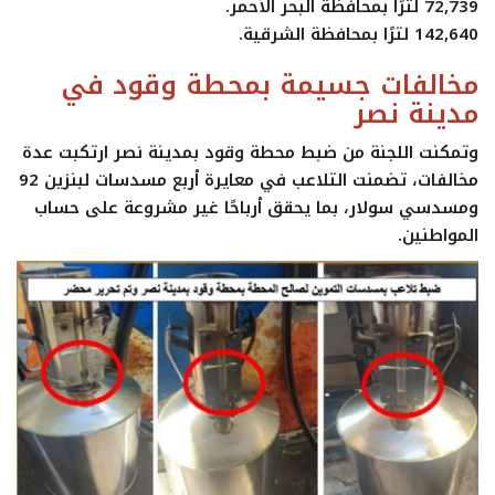
72,739 لترًا بمحافظة البحر الأحمر.
142,640 لترًا بمحافظة الشرقية.
مخالفات جسيمة بمحطة وقود في
مدينة نصر
وتمكنت اللجنة من ضبط محطة وقود بمدينة نصر ارتكبت عدة
مخالفات، تضمنت التلاعب في معايرة أربع مسدسات لبنزين 92
ومسدسي سولار، بما يحقق أرباحًا غير مشروعة على حساب
المواطنين.