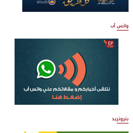
واتس أب
بتروتريد