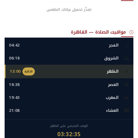
تعذّر تحميل بيانات الطقس
مواقيت الصلاة — القاهرة
🌙
الفجر
04:42
🌅
الشروق
06:18
☀️
الظهر
13:00
التالية
🌤️
العصر
16:38
🌇
المغرب
19:43
🌃
العشاء
21:08
الوقت المتبقي على الظهر
03:32:32