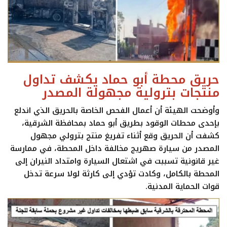
حريق محطة أبو حماد يكشف تداول
منتجات بترولية مجهولة المصدر
وأوضحت الهيئة أن أعمال الفحص الخاصة بالحريق الذي اندلع
بإحدى محطات الوقود بطريق أبو حماد بمحافظة الشرقية،
كشفت أن الحريق وقع أثناء تفريغ منتج بترولي مجهول
المصدر من سيارة صهريج مخالفة داخل المحطة، في ممارسة
غير قانونية تسببت في اشتعال السيارة وامتداد النيران إلى
المحطة بالكامل، وكادت تؤدي إلى كارثة لولا سرعة تدخل
قوات الحماية المدنية.