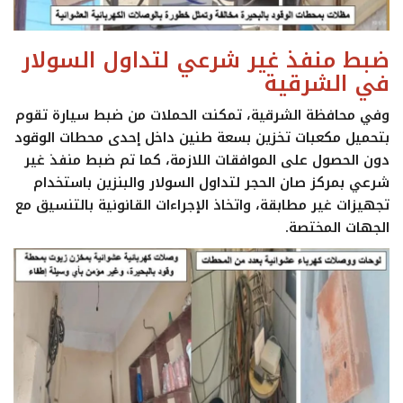
ضبط منفذ غير شرعي لتداول السولار
في الشرقية
وفي محافظة الشرقية، تمكنت الحملات من ضبط سيارة تقوم
بتحميل مكعبات تخزين بسعة طنين داخل إحدى محطات الوقود
دون الحصول على الموافقات اللازمة، كما تم ضبط منفذ غير
شرعي بمركز صان الحجر لتداول السولار والبنزين باستخدام
تجهيزات غير مطابقة، واتخاذ الإجراءات القانونية بالتنسيق مع
الجهات المختصة.