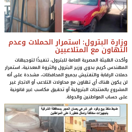
وزارة البترول: استمرار الحملات وعدم
التهاون مع المتلاعبين
وأكدت الهيئة المصرية العامة للبترول، تنفيذًا لتوجيهات
المهندس كريم بدوي وزير البترول والثروة المعدنية، استمرار
حملات الرقابة والتفتيش بجميع المحافظات، مشددة على أنه
لن يكون هناك أي تهاون مع محاولات التلاعب أو الاتجار غير
المشروع بالمنتجات البترولية أو تحقيق مكاسب غير قانونية
على حساب المواطنين والدولة.