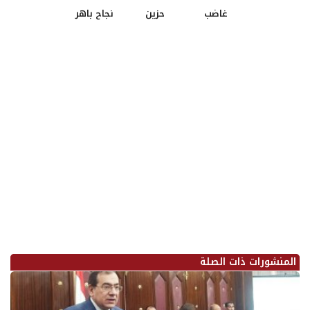
غاضب
حزين
نجاح باهر
المنشورات ذات الصلة