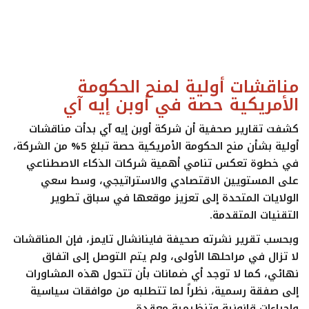
ايجبس
مناقشات أولية لمنح الحكومة
الأمريكية حصة في أوبن إيه آي
كشفت تقارير صحفية أن شركة
أوبن إيه آي
بدأت مناقشات
أولية بشأن منح الحكومة الأمريكية حصة تبلغ 5% من الشركة،
في خطوة تعكس تنامي أهمية شركات الذكاء الاصطناعي
على المستويين الاقتصادي والاستراتيجي، وسط سعي
الولايات المتحدة إلى تعزيز موقعها في سباق تطوير
التقنيات المتقدمة.
وبحسب تقرير نشرته صحيفة
فاينانشال تايمز
، فإن المناقشات
لا تزال في مراحلها الأولى، ولم يتم التوصل إلى اتفاق
نهائي، كما لا توجد أي ضمانات بأن تتحول هذه المشاورات
إلى صفقة رسمية، نظراً لما تتطلبه من موافقات سياسية
وإجراءات قانونية وتنظيمية معقدة.