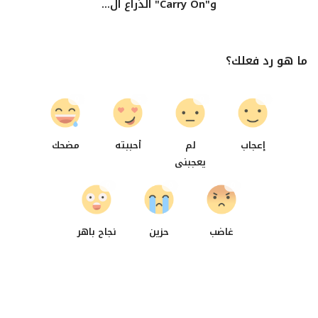
و"Carry On" الذراع ال...
ما هو رد فعلك؟
0
0
0
0
إعجاب
لم
أحببته
مضحك
يعجبنى
0
0
0
غاضب
حزين
نجاح باهر