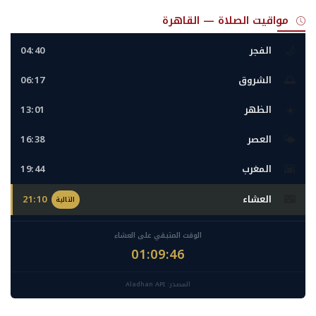
مواقيت الصلاة — القاهرة
🌙
الفجر
04:40
🌅
الشروق
06:17
☀️
الظهر
13:01
🌤️
العصر
16:38
🌇
المغرب
19:44
🌃
العشاء
21:10
التالية
الوقت المتبقي على العشاء
01:09:45
المصدر: Aladhan API