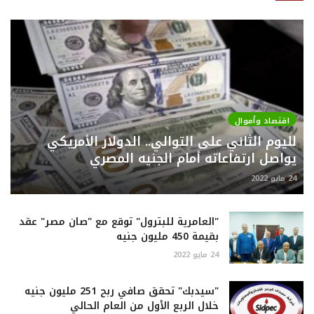
اقتصاد وأموال
لليوم الثاني على التوالي.. الدولار الأمريكي
يواصل ارتفاعاته أمام الجنيه المصري
24 مايو 2022
"العامرية للبترول" توقع مع "صان مصر" عقد
بقيمة 450 مليون جنيه
24 مايو 2022
"سيدبك" تحقق صافي ربح 251 مليون جنيه
خلال الربع الأول من العام الحالي