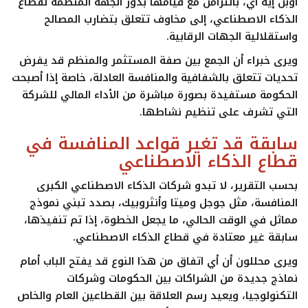
أوبن إيه آي
، بالتزامن مع قيامها بدور الجهة المنظمة لقطاع
الذكاء الاصطناعي، إلى مخاوف تتعلق بتضارب المصالح
واستقلالية الجهات الرقابية.
ويرى خبراء أن الجمع بين صفة المستثمر والمنظم قد يفرض
تحديات تتعلق بالشفافية والمنافسة العادلة، خاصة إذا أصبحت
الحكومة مستفيدة بصورة مباشرة من الأداء المالي للشركة
التي تشرف على تنظيم نشاطها.
سابقة قد تغير قواعد المنافسة في
قطاع الذكاء الاصطناعي
بحسب التقرير، لا تبدو شركات الذكاء الاصطناعي الكبرى
المنافسة، مثل
جوجل
و
ميتا
و
أنثروبيك
، بصدد تبني نموذج
مماثل في الوقت الحالي، ما يجعل الخطوة، إذا تم تنفيذها،
سابقة غير معتادة في قطاع الذكاء الاصطناعي.
ويرى محللون أن أي اتفاق من هذا النوع قد يفتح الباب أمام
نماذج جديدة من الشراكات بين الحكومات وشركات
التكنولوجيا، ويعيد رسم العلاقة بين القطاعين العام والخاص