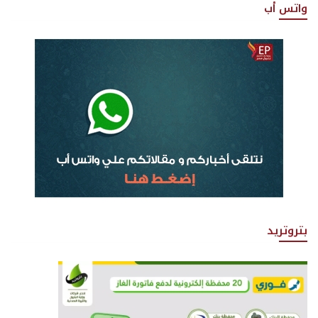
واتس أب
بتروتريد