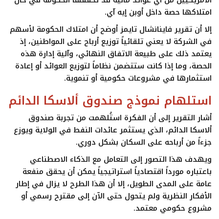
الأمريكيين من أي عوائد مالية قد تحققها الحكومة في حال
امتلاكها حصة داخل
أوبن إيه آي
.
إلا أن تقرير
فاينانشال تايمز
أوضح أن امتلاك الحكومة لأسهم
في الشركة لا يعني تلقائياً توزيع أرباح على المواطنين، إذ
يعتمد ذلك على طبيعة الاتفاق النهائي، وآلية إدارة هذه
الحصة، وما إذا كانت ستتضمن نظاماً لتوزيع العوائد أو إعادة
استثمارها في مشروعات حكومية أو تنموية.
استلهام نموذج صندوق ألاسكا الدائم
أشار التقرير إلى أن الفكرة استُلهمت من تجربة
صندوق
ألاسكا الدائم
، الذي يستثمر عائدات النفط في الولاية ويوزع
جزءاً من أرباحه على السكان بشكل دوري.
ويهدف هذا التصور إلى التعامل مع الذكاء الاصطناعي
باعتباره مورداً اقتصادياً استراتيجياً يمكن أن يحقق منفعة
عامة على المدى الطويل، إلا أن هذا الطرح لا يزال في إطار
الأفكار النظرية ولم يتحول حتى الآن إلى مقترح رسمي أو
مشروع حكومي معتمد.