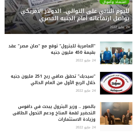
اقتصاد وأموال
لليوم الثاني على التوالي.. الدولار الأمريكي
يواصل ارتفاعاته أمام الجنيه المصري
24 مايو 2022
"العامرية للبترول" توقع مع "صان مصر" عقد
بقيمة 450 مليون جنيه
24 مايو 2022
"سيدبك" تحقق صافي ربح 251 مليون جنيه
خلال الربع الأول من العام الحالي
24 مايو 2022
بالصور .. وزير البترول يبحث في دافوس
التحضير لقمة المناخ ودعم التحول الطاقى
وزيادة الاستثمارات
24 مايو 2022