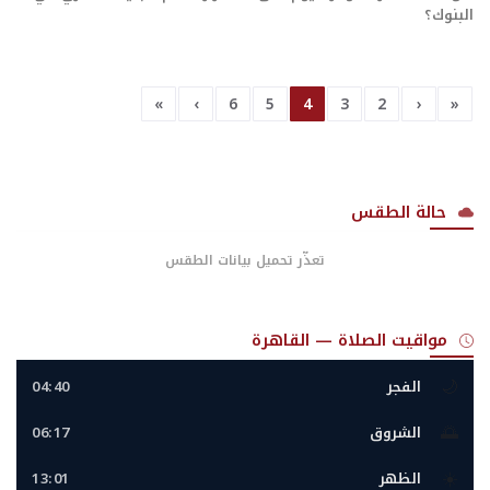
البنوك؟
»
›
6
5
4
3
2
‹
«
حالة الطقس
تعذّر تحميل بيانات الطقس
مواقيت الصلاة — القاهرة
🌙
الفجر
04:40
🌅
الشروق
06:17
☀️
الظهر
13:01