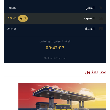
🌤️
العصر
16:38
🌇
المغرب
19:44
التالية
🌃
العشاء
21:10
الوقت المتبقي على المغرب
00:42:04
المصدر: Aladhan API
مصر للبترول