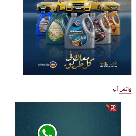
واتس أب