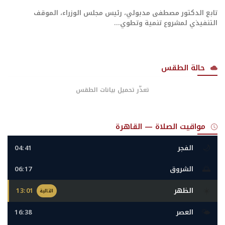
تابع الدكتور مصطفى مدبولي، رئيس مجلس الوزراء، الموقف
التنفيذي لمشروع تنمية وتطوي...
حالة الطقس
تعذّر تحميل بيانات الطقس
مواقيت الصلاة — القاهرة
🌙
الفجر
04:41
🌅
الشروق
06:17
☀️
الظهر
13:01
التالية
🌤️
العصر
16:38