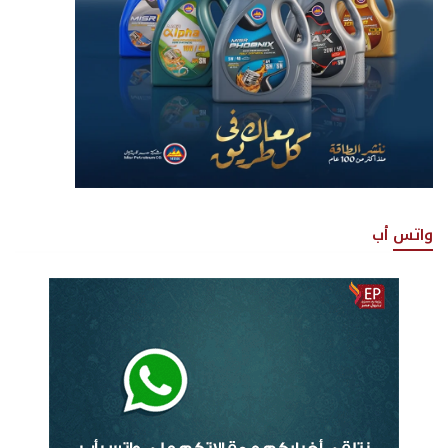
واتس أب