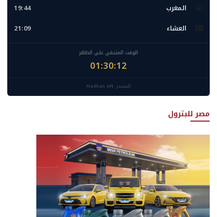
🌇
المغرب
19:44
🌃
العشاء
21:09
الوقت المتبقي على الظهر
01:30:11
المصدر: Aladhan API
مصر للبترول