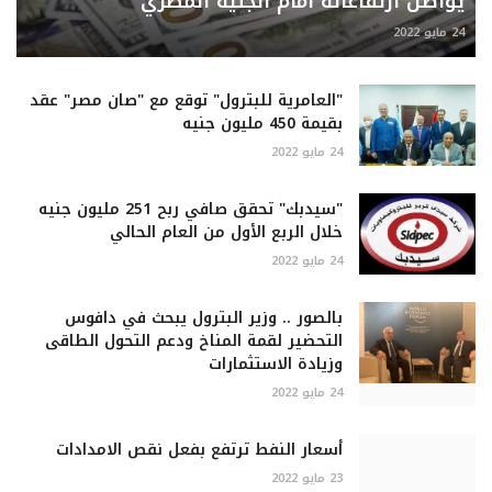
يواصل ارتفاعاته أمام الجنيه المصري
24 مايو 2022
"العامرية للبترول" توقع مع "صان مصر" عقد
بقيمة 450 مليون جنيه
24 مايو 2022
"سيدبك" تحقق صافي ربح 251 مليون جنيه
خلال الربع الأول من العام الحالي
24 مايو 2022
بالصور .. وزير البترول يبحث في دافوس
التحضير لقمة المناخ ودعم التحول الطاقى
وزيادة الاستثمارات
24 مايو 2022
أسعار النفط ترتفع بفعل نقص الامدادات
23 مايو 2022