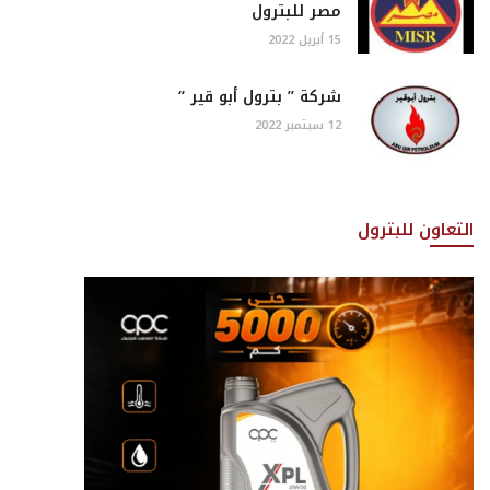
مصر للبترول
15 أبريل 2022
شركة ” بترول أبو قير “
12 سبتمبر 2022
التعاون للبترول