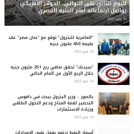
لليوم الثاني على التوالي.. الدولار الأمريكي
يواصل ارتفاعاته أمام الجنيه المصري
24 مايو 2022
"العامرية للبترول" توقع مع "صان مصر" عقد
بقيمة 450 مليون جنيه
24 مايو 2022
"سيدبك" تحقق صافي ربح 251 مليون جنيه
خلال الربع الأول من العام الحالي
24 مايو 2022
بالصور .. وزير البترول يبحث في دافوس
التحضير لقمة المناخ ودعم التحول الطاقى
وزيادة الاستثمارات
24 مايو 2022
أسعار النفط ترتفع بفعل نقص الامدادات