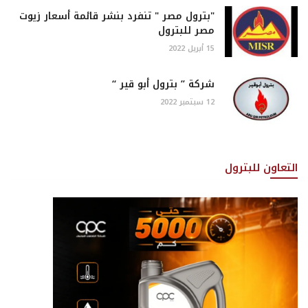
"بترول مصر " تنفرد بنشر قائمة أسعار زيوت
مصر للبترول
15 أبريل 2022
شركة ” بترول أبو قير “
12 سبتمبر 2022
التعاون للبترول