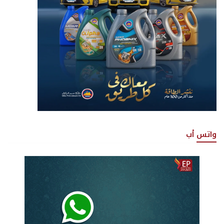
واتس أب