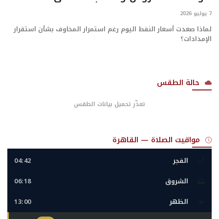
7 يوليو 2026
تعدين
لماذا صعدت أسعار النفط اليوم رغم استمرار المخاوف بشأن استقرار
الإمدادات؟
اتصالات وتكنولوجيا
شركات
حالة الطقس
فيديو وتوك شو
تعذّر تحميل بيانات الطقس
تقارير
مواقيت الصلاة — القاهرة
مقالات
🌙
الفجر
04:42
مجتمع البترول
🌅
الشروق
06:18
☀️
دليل شركات البترول المصرية
الظهر
13:00