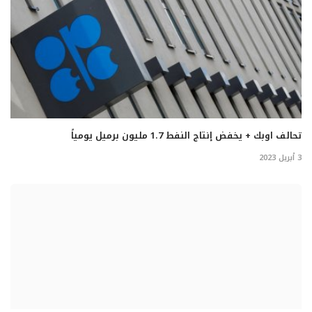
تحالف اوبك + يخفض إنتاج النفط 1.7 مليون برميل يومياً
3 أبريل 2023