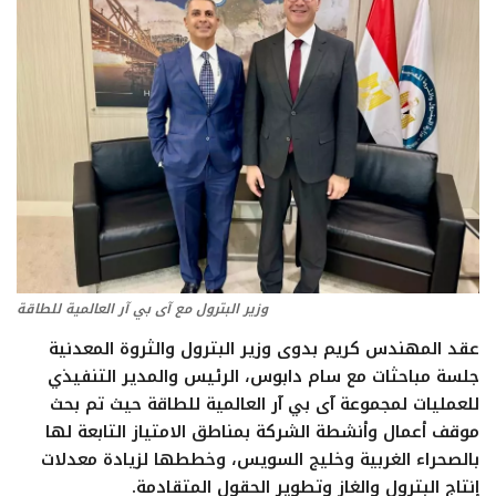
تعدين
اتصالات وتكنولوجيا
شركات
فيديو وتوك شو
تقارير
وزير البترول مع آى بي آر العالمية للطاقة
مقالات
عقد المهندس كريم بدوى وزير البترول والثروة المعدنية
جلسة مباحثات مع سام دابوس، الرئيس والمدير التنفيذي
مجتمع البترول
للعمليات لمجموعة آى بي آر العالمية للطاقة حيث تم بحث
موقف أعمال وأنشطة الشركة بمناطق الامتياز التابعة لها
دليل شركات البترول المصرية
بالصحراء الغربية وخليج السويس، وخططها لزيادة معدلات
إنتاج البترول والغاز وتطوير الحقول المتقادمة.