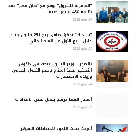
"العامرية للبترول" توقع مع "صان مصر" عقد
بقيمة 450 مليون جنيه
24 مايو 2022
"سيدبك" تحقق صافي ربح 251 مليون جنيه
خلال الربع الأول من العام الحالي
24 مايو 2022
بالصور .. وزير البترول يبحث في دافوس
التحضير لقمة المناخ ودعم التحول الطاقى
وزيادة الاستثمارات
24 مايو 2022
أسعار النفط ترتفع بفعل نقص الامدادات
23 مايو 2022
أمريكا تبحث اللجوء لاحتياطات السولار