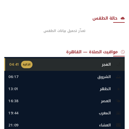
حالة الطقس
تعذّر تحميل بيانات الطقس
مواقيت الصلاة — القاهرة
🌙
الفجر
04:41
التالية
🌅
الشروق
06:17
☀️
الظهر
13:01
🌤️
العصر
16:38
🌇
المغرب
19:44
🌃
العشاء
21:09