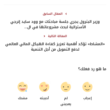
المقال السابق
وزير البترول يجري جلسة مباحثات مع وود سايد إنرجي
الأسترالية لبحث مشروعاتها في ال...
المقالة التالية
«المشاط» تؤكد أهمية تعزيز كفاءة الهيكل المالي العالمي
لدفع التمويل من أجل التنمية
ما هو رد فعلك؟
0
0
0
0
إعجاب
لم
أحببته
مضحك
يعجبنى