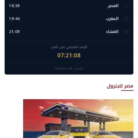
🌤️
العصر
16:38
🌇
المغرب
19:44
🌃
العشاء
21:09
الوقت المتبقي على الفجر
07:21:07
المصدر: Aladhan API
مصر للبترول