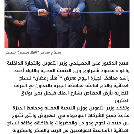
تعدين
اتصالات وتكنولوجيا
شركات
افتتاح معرض "أهلًا رمضان" بفيصل
فيديو وتوك شو
افتتح الدكتور علي المصيلحي وزير التموين والتجارة الداخلية
واللواء محمود شعراوي وزير التنمية المحلية واللواء أحمد
تقارير
راشد محافظ الجيزة اليوم معرض " أهلًا رمضان" للسلع
الغذائية والذي اقامته محافظة الجيزة بالتعاون مع الغرفة
مقالات
التجارية بأرض المطاحن بشارع الملك فيصل بحي بولاق
الدكرور.
وتفقد وزير التموين ووزير التنمية المحلية ومحافظ الجيزة
مجتمع البترول
منافذ جميع الشركات الموجودة في المعروض والتي تتنوع
بين منتجات لحوم ودواجن والخضروات والفاكهة وكافة السلع
دليل شركات البترول المصرية
الغذائية الأساسية للمواطنين من الزيت والسكر والمكرونة