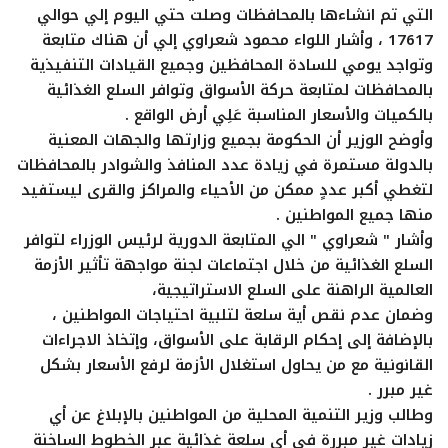
التي تم انشاءها بالمحافظات وصلت حتي اليوم إلي حوالي
17617 ، وأشار اللواء محمود شعراوي إلي أن هناك متابعة
وتواجد يومي للسادة المحافظين وجميع القيادات التنفيذية
بالمحافظات لمتابعة حركة الأسواق وتوافر السلع الغذائية
بالكميات والأسعار المناسبة عَلِي أرض الواقع .
وأوضح الوزير أن الحكومة بجميع وزارتها والجهات المعنية
بالدولة مستمرة في زيادة عدد المنافذ والشوادر بالمحافظات
لتغطي أكبر عددٍ ممكن من الأحياء والمراكز والقرى ليستفيد
منها جميع المواطنين .
وأشار " شعراوي " الي المتابعة الدورية لرئيس الوزراء لتوافر
السلع الغذائية من خلال اجتماعات لجنة مواجهة تأثير الأزمة
العالمية الراهنة على السلع الاستراتيجية،
وضمان عدم نقص أية سلعة لتلبية احتياجات المواطنين ،
بالإضافة إلى إحكام الرقابة على الأسواق، وإتخاذ الاجراءات
القانونية مع من يحاول استغلال الأزمة لرفع الأسعار بشكل
غير مبرر .
وطالب وزير التنمية المحلية من المواطنين بالإبلاغ عن أي
زيادات غير مبررة في أي سلعة غذائية عبر الخطوط الساخنة