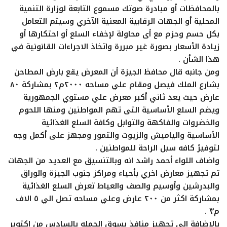
بالمحافظات أو مبادرة صوتك مسموع التابعة لوزارة التنمية
المحلية أو الجهات الرقابية المعنية الآخري وسيتم التعامل
بكل حسم وحزم مع أى محاولة لإخفاء السلع أو احتكارها أو
زيادة الأسعار بصورة غير مبررة واتخاذ الاجراءات القانونية في
هذا الشأن .
ومن جانبه قال محافظ الجيزة أن المعرض يقع بارض المطاحن
بشارع الملك فيصل ومقام علي مساحه ٢٠٠٠م٢ بمشاركة ٨٠
عارض حيث يعد ثاني أكبر معرض علي مستوي الجمهورية
ويضم السلع الأساسية التى تهم المواطنين ومنها اللحوم
والخضروات والفاكهة والتوابل وكافة السلع الغذائية
الأساسية والياميش والزيوت والتمور ومجهز على أكمل وجه
لتوفيرً كافه سبل الراحة للمواطنين .
واضاف اللواء أحمد راشد انه وبالتنسيق مع العديد من الجهات
تم تجهيز معارض اخري بأحياء ومراكز جنوب الجيزة والوراق
والبدرشين وأوسيم والصف والعياط تعرض السلع الغذائية
بمشاركة اكثر من ٢٠٠ عارض وعلي مساحه تصل الي ٥ الاف
م٣ .
بالإضافة إلى تجهيز منافذ بسوق الجمله بالسادس من اكتوبر