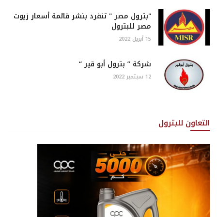
"بترول مصر " تنفرد بنشر قائمة أسعار زيوت
مصر للبترول
15 أبريل 2022
شركة ” بترول أبو قير “
12 سبتمبر 2022
التعاون للبترول