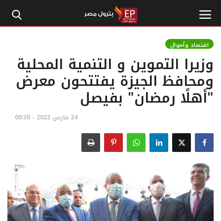
اقتصاد وأموال
وزيرا التموين و التنمية المحلية
الرئيسية
ومحافظ الجيزة يفتتحون معرض
"أهلًا رمضان" بفيصل
إتصل بنا
بترول
24 مارس 2022 - 00:30
أخبار مصر
اقتصاد وأموال
طاقة
غاز