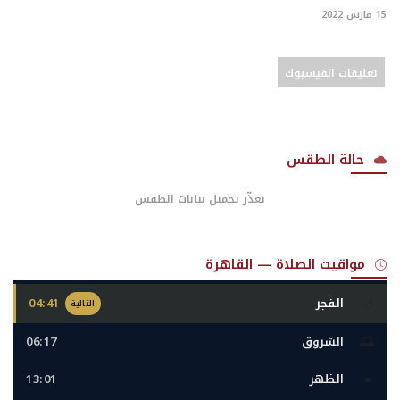
15 مارس 2022
تعليقات الفيسبوك
حالة الطقس
تعذّر تحميل بيانات الطقس
مواقيت الصلاة — القاهرة
🌙
الفجر
04:41
التالية
🌅
الشروق
06:17
☀️
الظهر
13:01