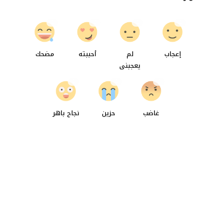
0
0
0
0
إعجاب
لم
أحببته
مضحك
يعجبنى
0
0
0
غاضب
حزين
نجاح باهر