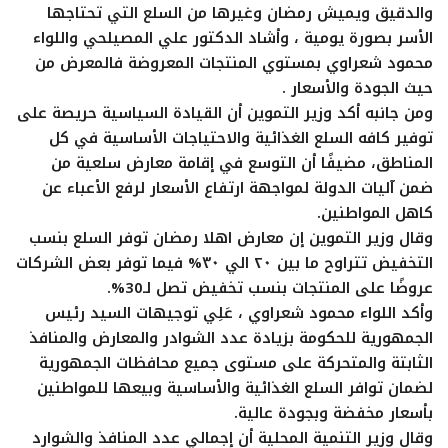
والدقيق ويميش رمضان وغيرها من السلع التي تحتاجها
ايجبس
الأسر بصورة يومية ، وأشاد الدكتور علي المصيلحي واللواء
محمود شعراوي بمستوي المنتجات المعروضة فالمعرض من
حيث الجودة والأسعار .
ومن جانبه أكد وزير التموين أن القيادة السياسية حريصة على
توفير كافه السلع الغذائية والاحتياجات الأساسية في كل
المناطق، مضيفًا أن التوسع في إقامة معارض سلعية من
ضمن آليات الدولة لمواجهة ارتفاع الأسعار لرفع الأعباء عن
كاهل المواطنين.
وقال وزير التموين إن معارض اهلا رمضان توفر السلع بنسب
التخفيض تتراوح ما بين ٢٠ الي ٣٠% فيما توفر بعض الشركات
عروضًا على المنتجات بنسب تخفيض تصل لـ30%.
وأكد اللواء محمود شعراوي ، عَلِي توجيهات السيد رئيس
الجمهورية للحكومة بزيادة عدد الشوادر والمعارض والمنافذ
الثابتة والمتحركة على مستوى جميع محافظات الجمهورية
لضمان توافر السلع الغذائية والأساسية وبيعها للمواطنين
بأسعار مخفضة وبجودة عالية.
وقال وزير التنمية المحلية أن إجمالي عدد المنافذ والشوارد