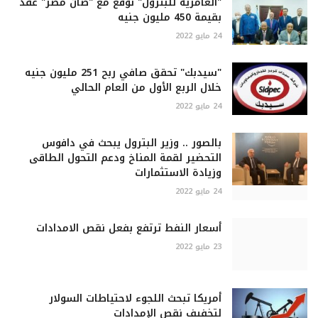
"العامرية للبترول" توقع مع "صان مصر" عقد
بقيمة 450 مليون جنيه
24 مايو 2022
"سيدبك" تحقق صافي ربح 251 مليون جنيه
خلال الربع الأول من العام الحالي
24 مايو 2022
بالصور .. وزير البترول يبحث في دافوس
التحضير لقمة المناخ ودعم التحول الطاقى
وزيادة الاستثمارات
24 مايو 2022
أسعار النفط ترتفع بفعل نقص الامدادات
23 مايو 2022
أمريكا تبحث اللجوء لاحتياطات السولار
لتخفيف نقص الإمدادات