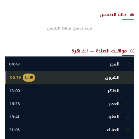
حالة الطقس
تعذّر تحميل بيانات الطقس
مواقيت الصلاة — القاهرة
🌙
الفجر
04:43
🌅
الشروق
06:19
التالية
☀️
الظهر
13:00
🌤️
العصر
16:38
🌇
المغرب
19:41
🌃
العشاء
21:05