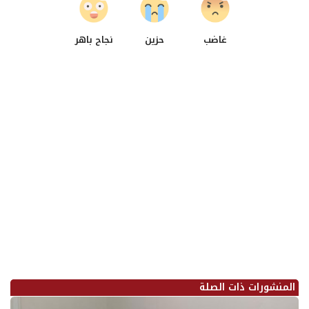
غاضب
حزين
نجاح باهر
المنشورات ذات الصلة