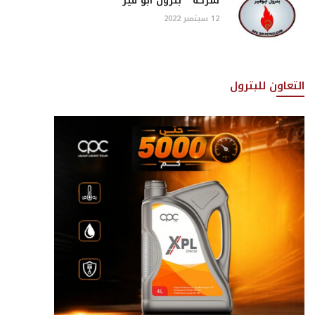
شركة ” بترول أبو قير “
12 سبتمبر 2022
التعاون للبترول