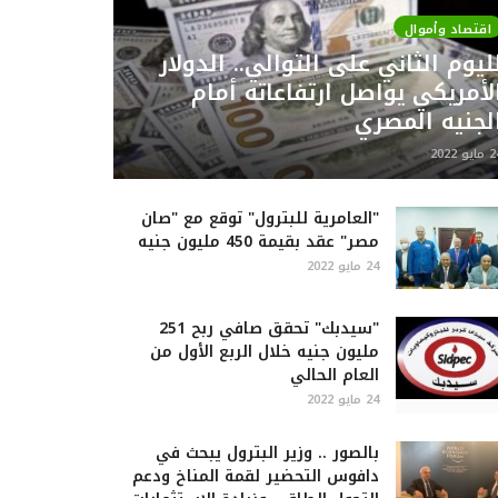
اقتصاد وأموال
ليوم الثاني على التوالي.. الدولار
لأمريكي يواصل ارتفاعاته أمام
لجنيه المصري
ايو 2022
"العامرية للبترول" توقع مع "صان
مصر" عقد بقيمة 450 مليون جنيه
24 مايو 2022
"سيدبك" تحقق صافي ربح 251
مليون جنيه خلال الربع الأول من
العام الحالي
24 مايو 2022
بالصور .. وزير البترول يبحث في
دافوس التحضير لقمة المناخ ودعم