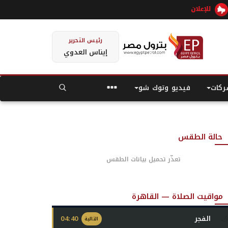
رئيس التحرير
إيناس العدوي
كات
فيديو وتوك شو
حالة الطقس
تعذّر تحميل بيانات الطقس
مواقيت الصلاة — القاهرة
🌙
الفجر
04:40
التالية