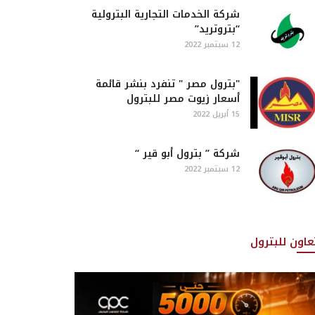
شركة الخدمات التجارية البترولية
“بتروتريد”
12 سبتمبر 2022
"بترول مصر " تنفرد بنشر قائمة
أسعار زيوت مصر للبترول
15 أبريل 2022
شركة ” بترول أبو قير “
12 سبتمبر 2022
تعاون للبترول