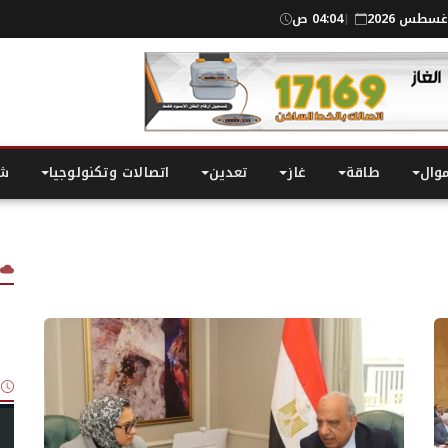
04:04 ص
|
موال
طاقة
غاز
تعدين
اتصالات وتكنولوجيا
شر