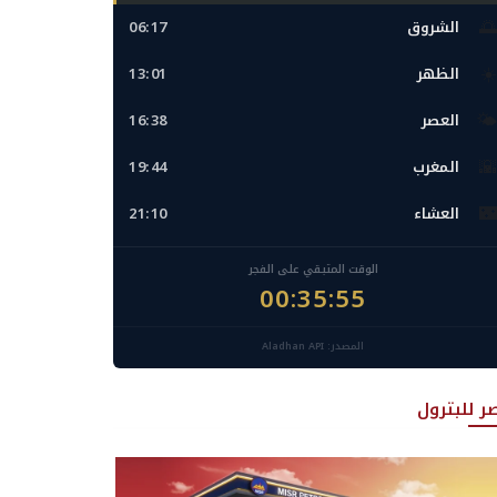
🌅
الشروق
06:17
☀️
الظهر
13:01
🌤️
العصر
16:38
🌇
المغرب
19:44
🌃
العشاء
21:10
الوقت المتبقي على الفجر
00:35:54
المصدر: Aladhan API
ر للبترول