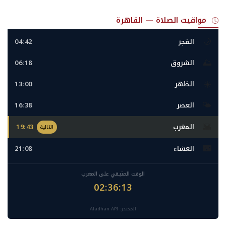
مواقيت الصلاة — القاهرة
🌙
الفجر
04:42
🌅
الشروق
06:18
☀️
الظهر
13:00
🌤️
العصر
16:38
🌇
المغرب
19:43
التالية
🌃
العشاء
21:08
الوقت المتبقي على المغرب
02:36:11
المصدر: Aladhan API