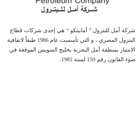
تعدين
شركة أمل للبترول ” أمابيتكو “
هي إحدى شركات قطاع
اتصالات وتكنولوجيا
البترول المصري ، و التي تأسست عام 1986 طبقاً لاتفاقية
شركات
الامتياز بمنطقة أمل البحرية بخليج السويس الموقعة في
ضوء القانون رقم 150 لسنة 1981.
فيديو وتوك شو
تقارير
مقالات
مجتمع البترول
دليل شركات البترول المصرية