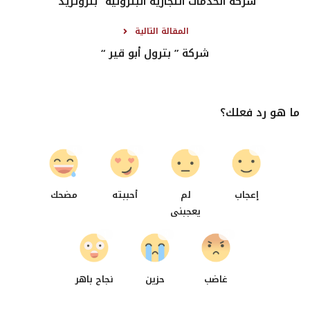
شركة الخدمات التجارية البترولية “بتروتريد”
المقالة التالية
شركة ” بترول أبو قير “
ما هو رد فعلك؟
0
0
0
0
إعجاب
لم
أحببته
مضحك
يعجبنى
1
0
0
غاضب
حزين
نجاح باهر