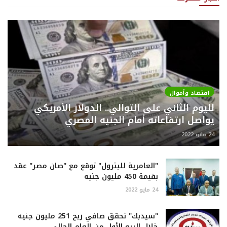
اقتصاد وأموال
لليوم الثاني على التوالي.. الدولار الأمريكي
يواصل ارتفاعاته أمام الجنيه المصري
24 مايو 2022
"العامرية للبترول" توقع مع "صان مصر" عقد
بقيمة 450 مليون جنيه
24 مايو 2022
"سيدبك" تحقق صافي ربح 251 مليون جنيه
خلال الربع الأول من العام الحالي