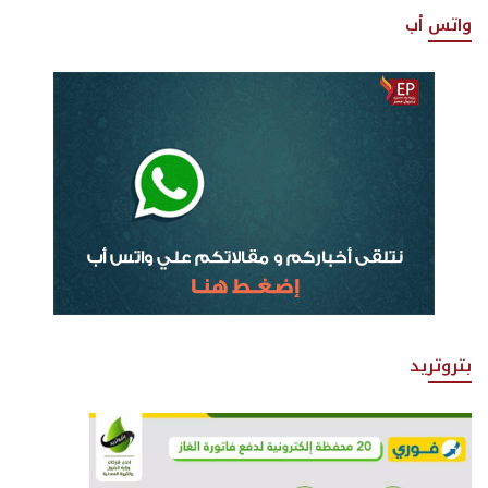
واتس أب
بتروتريد