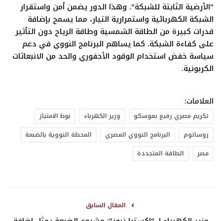
"الأرضية الثابتة للشبكة"
. وهذا الدور يضمن
أمن واستقرار
الشبكة الكهربائية واستمرارية التيار
، مما يسمح بإضافة
قدرات كبيرة من الطاقة الشمسية وطاقة الرياح دون التأثير
على كفاءة الشبكة. كما يساهم البرنامج النووي في دعم
سياسة
خفض استخدام الوقود الأحفوري والحد من الانبعاثات
الكربونية
.
العلامات:
تكريم مصري رفيع بموسكو
وزير الكهرباء
نوط الامتياز
روساتوم
البرنامج النووي المصري
المحطة النووية بالضبعة
مصر
الطاقة المتجددة
المقال السابق
وزير الكهرباء لـ "إكسترا نيوز": مشروع الضبعة يمثل إضافة