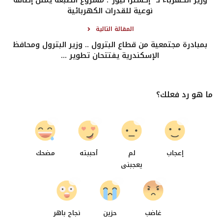
نوعية للقدرات الكهربائية
المقالة التالية
بمبادرة مجتمعية من قطاع البترول .. وزير البترول ومحافظ
الإسكندرية يفتتحان تطوير ...
ما هو رد فعلك؟
0
0
0
0
إعجاب
لم
أحببته
مضحك
يعجبنى
0
0
0
غاضب
حزين
نجاح باهر