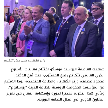
تعدين
اتصالات وتكنولوجيا
شركات
فيديو وتوك شو
وزير الكهرباء خلال حفل التكريم
تقارير
شهدت العاصمة الروسية موسكو اختتام فعاليات الأسبوع
مقالات
الذري العالمي بتكريم رفيع المستوى، حيث مُنح الدكتور
محمود عصمت، وزير الكهرباء والطاقة المتجددة، نوط الامتياز
من المؤسسة الحكومية الروسية للطاقة الذرية "روساتوم".
مجتمع البترول
ويأتي هذا التكريم تقديراً لدوره وإسهامه الفعال في
تعزيز
التعاون الدولي في مجال الطاقة النووية
.
دليل شركات البترول المصرية