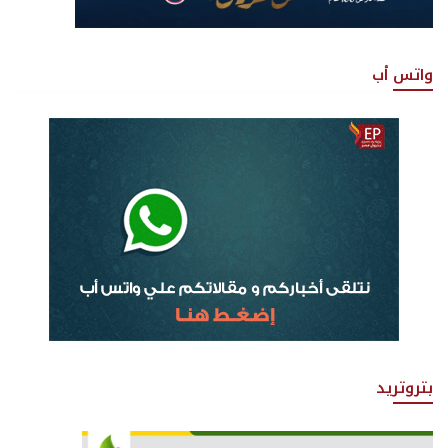
واتس أب
بتروتريد