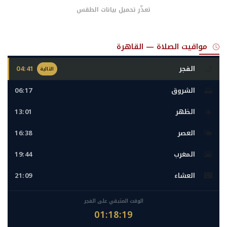
تعذّر تحميل بيانات الطقس
مواقيت الصلاة — القاهرة
🌙
الفجر
04:41
التالية
🌅
الشروق
06:17
☀️
الظهر
13:01
🌤️
العصر
16:38
🌇
المغرب
19:44
🌃
العشاء
21:09
الوقت المتبقي على الفجر
01:18:17