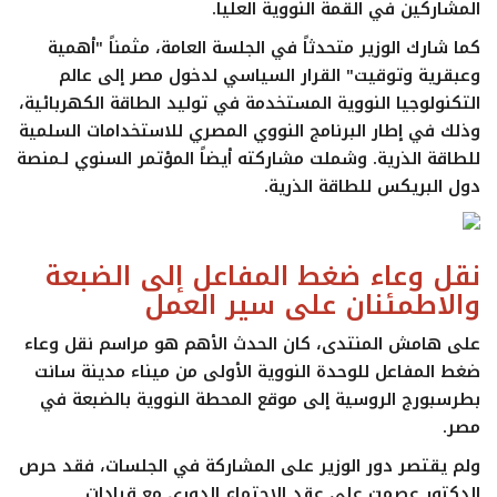
المشاركين في
القمة النووية العليا
.
كما شارك الوزير متحدثاً في
الجلسة العامة
، مثمناً "أهمية
وعبقرية وتوقيت" القرار السياسي لدخول مصر إلى عالم
التكنولوجيا النووية المستخدمة في توليد الطاقة الكهربائية،
وذلك في إطار
البرنامج النووي المصري للاستخدامات السلمية
للطاقة الذرية
. وشملت مشاركته أيضاً المؤتمر السنوي لـ
منصة
دول البريكس للطاقة الذرية
.
نقل وعاء ضغط المفاعل إلى الضبعة
والاطمئنان على سير العمل
على هامش المنتدى، كان
الحدث الأهم
هو مراسم
نقل وعاء
ضغط المفاعل للوحدة النووية الأولى
من ميناء مدينة سانت
بطرسبورج الروسية إلى موقع
المحطة النووية بالضبعة
في
مصر.
ولم يقتصر دور الوزير على المشاركة في الجلسات، فقد حرص
الدكتور عصمت على عقد
الاجتماع الدوري
مع قيادات