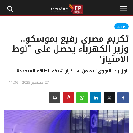
طاقة
تكريم مصري رفيع بموسكو..
الرئيسية
وزير الكهرباء يحصل على "نوط
الامتياز"
إتصل بنا
بترول
الوزير : "النووي" يضمن استقرار شبكة الطاقة المتجددة
27 سبتمبر 2025 - 11:36
أخبار مصر
اقتصاد وأموال
طاقة
غاز