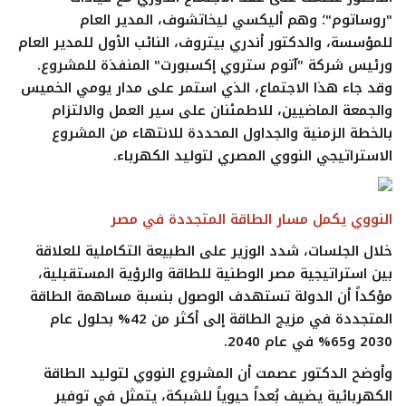
"روساتوم"؛ وهم
أليكسي ليخاتشوف
، المدير العام
للمؤسسة، والدكتور
أندري بيتروف
، النائب الأول للمدير العام
ورئيس شركة "آتوم ستروي إكسبورت" المنفذة للمشروع.
وقد جاء هذا الاجتماع، الذي استمر على مدار يومي الخميس
والجمعة الماضيين،
للاطمئنان على سير العمل والالتزام
بالخطة الزمنية والجداول المحددة
للانتهاء من المشروع
الاستراتيجي النووي المصري لتوليد الكهرباء.
النووي يكمل مسار الطاقة المتجددة في مصر
خلال الجلسات، شدد الوزير على الطبيعة
التكاملية
للعلاقة
بين استراتيجية مصر الوطنية للطاقة والرؤية المستقبلية،
مؤكداً أن الدولة تستهدف الوصول بنسبة مساهمة الطاقة
المتجددة في مزيج الطاقة إلى
أكثر من 42% بحلول عام
2030
و
65% في عام 2040
.
وأوضح الدكتور عصمت أن المشروع النووي لتوليد الطاقة
الكهربائية يضيف بُعداً حيوياً للشبكة، يتمثل في
توفير