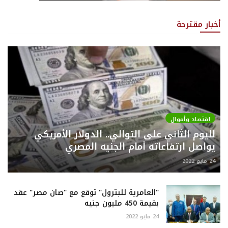
أخبار مقترحة
اقتصاد وأموال
لليوم الثاني على التوالي.. الدولار الأمريكي
يواصل ارتفاعاته أمام الجنيه المصري
24 مايو 2022
"العامرية للبترول" توقع مع "صان مصر" عقد
بقيمة 450 مليون جنيه
24 مايو 2022