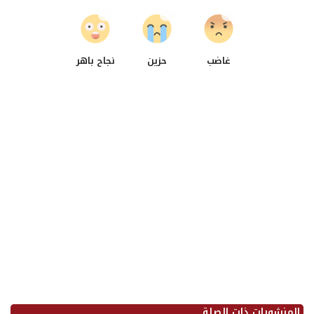
0
0
0
غاضب
حزين
نجاح باهر
المنشورات ذات الصلة