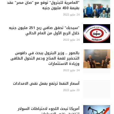
"العامرية للبترول" توقع مع "صان مصر" عقد
بقيمة 450 مليون جنيه
24 مايو 2022
"سيدبك" تحقق صافي ربح 251 مليون جنيه
خلال الربع الأول من العام الحالي
24 مايو 2022
بالصور .. وزير البترول يبحث في دافوس
التحضير لقمة المناخ ودعم التحول الطاقى
وزيادة الاستثمارات
24 مايو 2022
أسعار النفط ترتفع بفعل نقص الامدادات
23 مايو 2022
أمريكا تبحث اللجوء لاحتياطات السولار