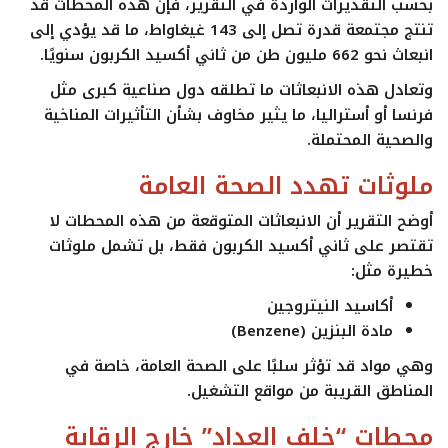
بحسب التقديرات الواردة في التقرير، فإن هذه المحطات قد
تنتج مجتمعة قدرة تصل إلى
143 غيغاواط
، ما قد يؤدي إلى
انبعاث نحو
662 مليون طن من ثاني أكسيد الكربون سنويًا
.
وتعادل هذه الانبعاثات ما تطلقه دول صناعية كبرى مثل
فرنسا أو أستراليا، ما يثير مخاوف بشأن التأثيرات المناخية
والصحية المحتملة.
ملوثات تهدد الصحة العامة
أوضح التقرير أن الانبعاثات المتوقعة من هذه المحطات لا
تقتصر على ثاني أكسيد الكربون فقط، بل تشمل ملوثات
خطيرة مثل:
أكاسيد النيتروجين
مادة البنزين (Benzene)
وهي مواد قد تؤثر سلبًا على الصحة العامة، خاصة في
المناطق القريبة من مواقع التشغيل.
محطات “خلف العداد” خارج الرقابة