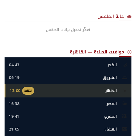
حالة الطقس
تعذّر تحميل بيانات الطقس
مواقيت الصلاة — القاهرة
🌙
الفجر
04:43
🌅
الشروق
06:19
☀️
الظهر
13:00
التالية
🌤️
العصر
16:38
🌇
المغرب
19:41
🌃
العشاء
21:05