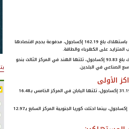
أظهرت البيانات أن الصين احتلت المركز الأول عالميًا باستهلاك بلغ 162.19 إكساجول، مدفوعة بحجم اقتصادها
 المتزايد على الكهرباء والطاقة.
وجاءت الولايات المتحدة في المركز الثاني باستهلاك بلغ 93.83 إكساجول، تلتها الهند في المركز الثالث بنحو
بت
كز الأولى
حلت روسيا في المركز الرابع عالميًا باستهلاك بلغ 31.19 إكساجول، تلتها اليابان في المركز الخامس بـ16.48
وجاءت إيران في المرتبة السادسة باستهلاك 13.28 إكساجول، بينما احتلت كوريا الجنوبية المركز السابع بـ12.97