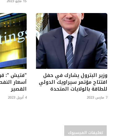
15 مايو 2023
وزير البترول يشارك في حفل
"فتيش ": قرا
افتتاح مؤتمر سيراويك الدولي
أسعار النفط
للطاقة بالولايات المتحدة
القصير
7 مارس 2023
4 أبريل 2023
تعليقات الفيسبوك