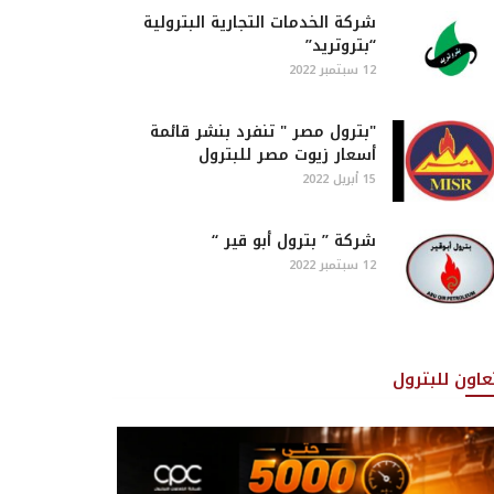
شركة الخدمات التجارية البترولية
“بتروتريد”
12 سبتمبر 2022
"بترول مصر " تنفرد بنشر قائمة
أسعار زيوت مصر للبترول
15 أبريل 2022
شركة ” بترول أبو قير “
12 سبتمبر 2022
تعاون للبترول