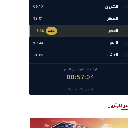
🌅
الشروق
06:17
☀️
الظهر
13:01
🌤️
العصر
16:38
التالية
🌇
المغرب
19:44
🌃
العشاء
21:09
الوقت المتبقي على العصر
00:57:03
المصدر: Aladhan API
ر للبترول