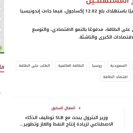
ر المستهلكين
احتلت المملكة العربية السعودية المركز التاسع عالميًا باستهلاك بلغ 12.02 إكساجول، فيما جاءت إندونيسيا
على الطاقة، مدفوعًا بالنمو الاقتصادي، والتوسع
قتصادات الكبرى والناشئة.
السعودية
روسيا
الطاقة العالمية
الطلب على الطاقة
الأ
اقتصاد الطاقة
المقال السابق
وزير البترول يبحث مع SLB توظيف الذكاء
الاصطناعي لزيادة إنتاج النفط والغاز وتطوير...