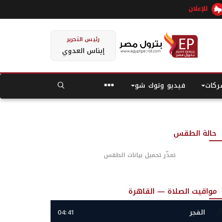
رئيس التحرير
إيناس العدوي
كات
فيديو وتوك شو
حالة الطقس
تعذّر تحميل بيانات الطقس
مواقيت الصلاة — القاهرة
🌙
الفجر
04:41