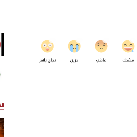
0
0
0
0
مضحك
غاضب
حزين
نجاح باهر
ال