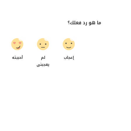
ما هو رد فعلك؟
0
0
0
إعجاب
لم
أحببته
يعجبنى