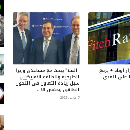
ل
ا
ا
24 م
ر أوبك + يرفع
"الملا" يبحث مع مساعدى وزيرا
 على المدى
الخارجية والطاقة الامريكيين
سبل زيادة التعاون في التحول
الطاقى وخفض الا...
7 مارس 2023