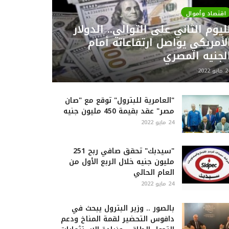
اقتصاد وأموال
ليوم الثاني على التوالي.. الدولار
لأمريكي يواصل ارتفاعاته أمام
لجنيه المصري
ايو 2022
"العامرية للبترول" توقع مع "صان
مصر" عقد بقيمة 450 مليون جنيه
24 مايو 2022
"سيدبك" تحقق صافي ربح 251
مليون جنيه خلال الربع الأول من
العام الحالي
24 مايو 2022
بالصور .. وزير البترول يبحث في
دافوس التحضير لقمة المناخ ودعم