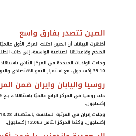
الصين تتصدر بفارق واسع
الضخم وقاعدتها الصناعية الواسعة، إلى جانب الطلب
39.10 إكساجول، مع استمرار النمو الاقتصادي والتوسع الصناعي في البلدين.
روسيا واليابان وإيران ضمن المرا
إكساجول.
إكساجول، وكندا المركز الثامن بـ12.06 إكساجول.