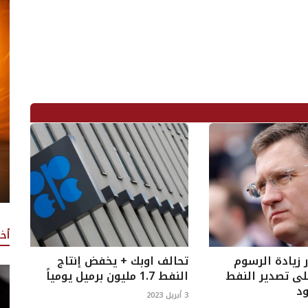
أخ
 زيادة الرسوم
تحالف اوبك + يخفض إنتاج
ى تصدير النفط
النفط 1.7 مليون برميل يومياً
ود
3 أبريل 2023