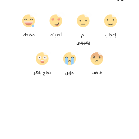
0
0
0
0
إعجاب
لم
أحببته
مضحك
يعجبنى
0
0
0
غاضب
حزين
نجاح باهر