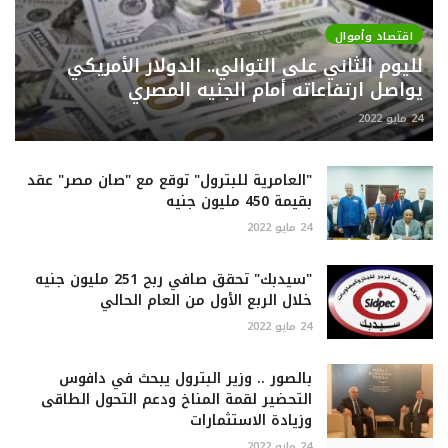
اقتصاد وأموال
لليوم الثاني على التوالي.. الدولار الأمريكي
يواصل ارتفاعاته أمام الجنيه المصري
24 مايو 2022
"العامرية للبترول" توقع مع "صان مصر" عقد
بقيمة 450 مليون جنيه
24 مايو 2022
"سيدبك" تحقق صافي ربح 251 مليون جنيه
خلال الربع الأول من العام الحالي
24 مايو 2022
بالصور .. وزير البترول يبحث في دافوس
التحضير لقمة المناخ ودعم التحول الطاقى
وزيادة الاستثمارات
24 مايو 2022