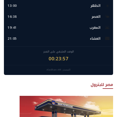
☀️
الظهر
13:00
🌤️
العصر
16:38
🌇
المغرب
19:41
🌃
العشاء
21:05
الوقت المتبقي على الفجر
00:23:56
المصدر: Aladhan API
مصر للبترول