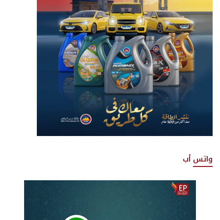
واتس أب