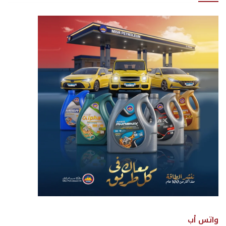
واتس أب