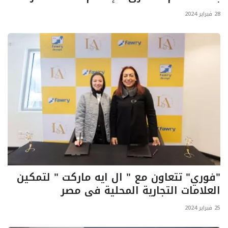
28 فبراير 2024
تعدين
اتصالات وتكنولوجيا
شركات
فيديو وتوك شو
تقارير
مقالات
"فوري" تتعاون مع " ال ايه ماركت " لتمكين
مجتمع البترول
العلامات التجارية المحلية في مصر
25 فبراير 2024
دليل شركات البترول المصرية