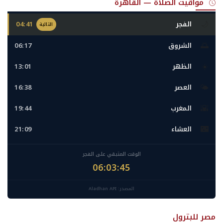
مواقيت الصلاة — القاهرة
🌙
الفجر
04:41
التالية
🌅
الشروق
06:17
☀️
الظهر
13:01
🌤️
العصر
16:38
🌇
المغرب
19:44
🌃
العشاء
21:09
الوقت المتبقي على الفجر
06:03:43
المصدر: Aladhan API
مصر للبترول