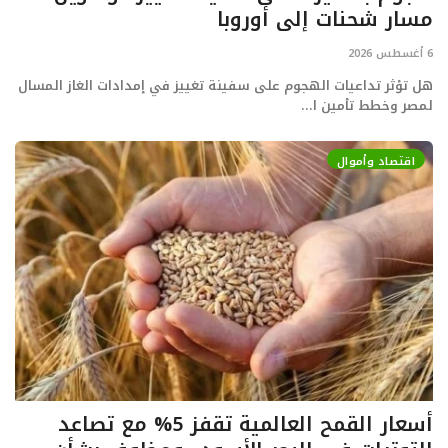
مسار شحنات إلى أوروبا
تعدين
6 أغسطس 2026
هل تؤثر تداعيات الهجوم على سفينة تغييز في إمدادات الغاز المسال
اتصالات وتكنولوجيا
لمصر وخطط تأمين ا...
شركات
اقتصاد وأموال
فيديو وتوك شو
تقارير
مقالات
مجتمع البترول
دليل شركات البترول المصرية
أسعار القمح العالمية تقفز 5% مع تصاعد