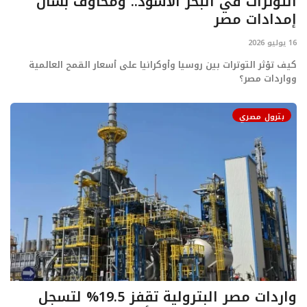
التوترات في البحر الأسود.. ومخاوف بشأن
ايجبس
إمدادات مصر
16 يوليو 2026
كيف تؤثر التوترات بين روسيا وأوكرانيا على أسعار القمح العالمية
وواردات مصر؟
بترول مصري
واردات مصر البترولية تقفز 19.5% لتسجل