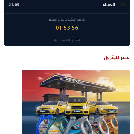
🌃
العشاء
21:09
الوقت المتبقي على الظهر
01:53:54
المصدر: Aladhan API
مصر للبترول