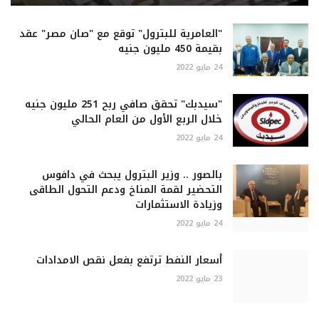
"العامرية للبترول" توقع مع "صان مصر" عقد
بقيمة 450 مليون جنيه
24 مايو 2022
"سيدبك" تحقق صافي ربح 251 مليون جنيه
خلال الربع الأول من العام الحالي
24 مايو 2022
بالصور .. وزير البترول يبحث في دافوس
التحضير لقمة المناخ ودعم التحول الطاقى
وزيادة الاستثمارات
24 مايو 2022
أسعار النفط ترتفع بفعل نقص الامدادات
23 مايو 2022