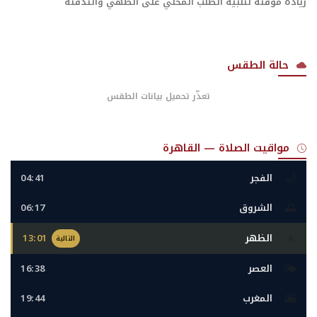
زيادة مؤقتة لتلبية الطلب المحلي على الطهي والتدفئة
حالة الطقس
تعذّر تحميل بيانات الطقس
مواقيت الصلاة — القاهرة
🌙
الفجر
04:41
🌅
الشروق
06:17
☀️
الظهر
13:01
التالية
🌤️
العصر
16:38
🌇
المغرب
19:44