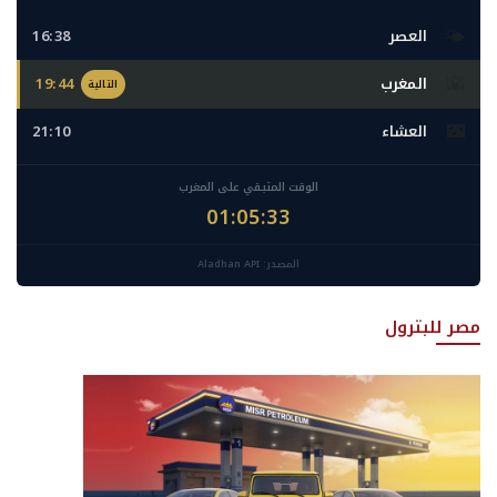
ايجبس
🌤️
العصر
16:38
🌇
المغرب
19:44
التالية
🌃
العشاء
21:10
الوقت المتبقي على المغرب
01:05:32
المصدر: Aladhan API
مصر للبترول