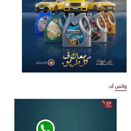
واتس أب