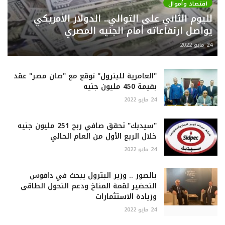
اقتصاد وأموال
لليوم الثاني على التوالي.. الدولار الأمريكي
يواصل ارتفاعاته أمام الجنيه المصري
24 مايو 2022
"العامرية للبترول" توقع مع "صان مصر" عقد
بقيمة 450 مليون جنيه
24 مايو 2022
"سيدبك" تحقق صافي ربح 251 مليون جنيه
خلال الربع الأول من العام الحالي
24 مايو 2022
بالصور .. وزير البترول يبحث في دافوس
التحضير لقمة المناخ ودعم التحول الطاقى
وزيادة الاستثمارات
24 مايو 2022