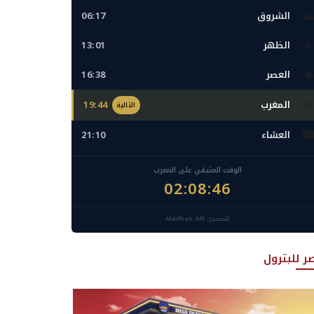
🌅
الشروق
06:17
☀️
الظهر
13:01
🌤️
العصر
16:38
🌇
المغرب
19:44
التالية
🌃
العشاء
21:10
الوقت المتبقي على المغرب
02:08:45
المصدر: Aladhan API
ر للبترول