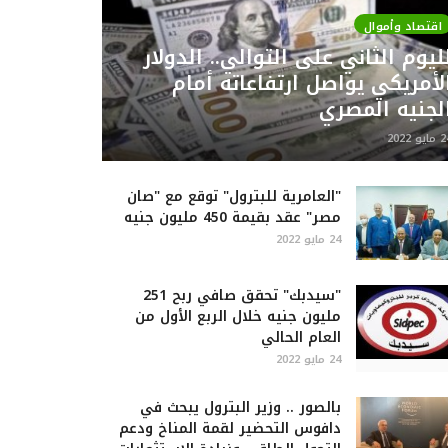
اقتصاد وأموال
ليوم الثاني على التوالي.. الدولار
لأمريكي يواصل ارتفاعاته أمام
لجنيه المصري
ايو 2022
"العامرية للبترول" توقع مع "صان
مصر" عقد بقيمة 450 مليون جنيه
24 مايو 2022
"سيدبك" تحقق صافي ربح 251
مليون جنيه خلال الربع الأول من
العام الحالي
24 مايو 2022
بالصور .. وزير البترول يبحث في
دافوس التحضير لقمة المناخ ودعم