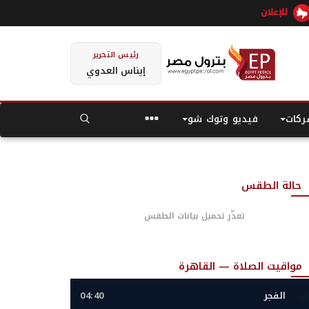
رئيس التحرير
إيناس العدوي
كات
فيديو وتوك شو
حالة الطقس
تعذّر تحميل بيانات الطقس
مواقيت الصلاة — القاهرة
🌙
الفجر
04:40