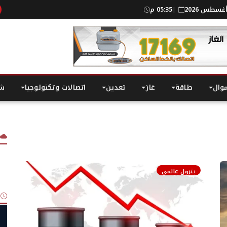
05:35 م
|
موال
طاقة
غاز
تعدين
اتصالات وتكنولوجيا
شر
بترول عالمي