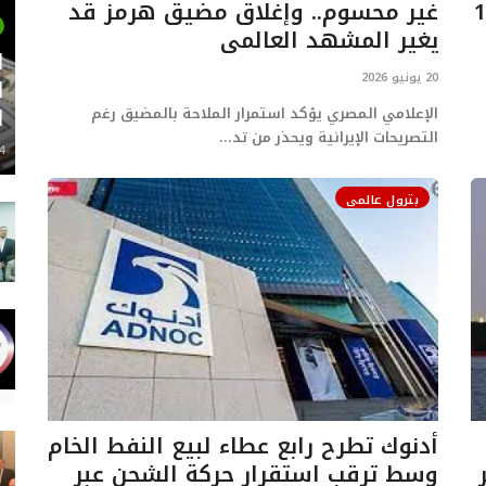
ددًا إلى 100
غير محسوم.. وإغلاق مضيق هرمز قد
يغير المشهد العالمي
ل
20 يونيو 2026
ا
ا
الإعلامي المصري يؤكد استمرار الملاحة بالمضيق رغم
التصريحات الإيرانية ويحذر من تد...
24 م
بترول عالمي
أدنوك تطرح رابع عطاء لبيع النفط الخام
وسط ترقب استقرار حركة الشحن عبر