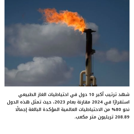
تعدين
اتصالات وتكنولوجيا
شركات
فيديو وتوك شو
تقارير
مقالات
شهد ترتيب أكبر 10 دول في احتياطيات الغاز الطبيعي
استقرارًا في 2024 مقارنة بعام 2023، حيث تمثل هذه الدول
مجتمع البترول
نحو 80% من الاحتياطيات العالمية المؤكدة البالغة إجمالًا
208.89 تريليون متر مكعب.
دليل شركات البترول المصرية