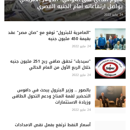
يواصل ارتفاعاته أمام الجنيه المصري
24 مايو 2022
"العامرية للبترول" توقع مع "صان مصر" عقد
بقيمة 450 مليون جنيه
24 مايو 2022
"سيدبك" تحقق صافي ربح 251 مليون جنيه
خلال الربع الأول من العام الحالي
24 مايو 2022
بالصور .. وزير البترول يبحث في دافوس
التحضير لقمة المناخ ودعم التحول الطاقى
وزيادة الاستثمارات
24 مايو 2022
أسعار النفط ترتفع بفعل نقص الامدادات