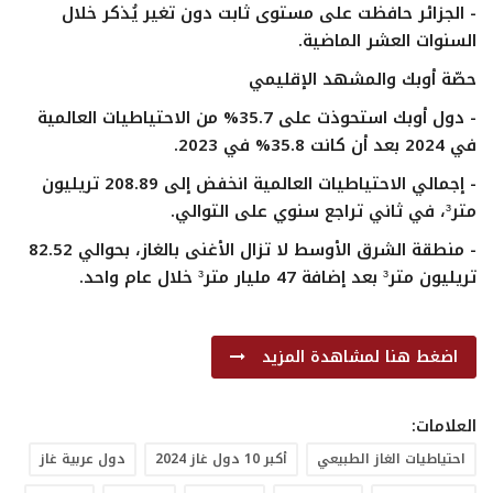
- الجزائر حافظت على مستوى ثابت دون تغير يُذكر خلال
السنوات العشر الماضية.
حصّة أوبك والمشهد الإقليمي
- دول أوبك استحوذت على 35.7% من الاحتياطيات العالمية
في 2024 بعد أن كانت 35.8% في 2023.
- إجمالي الاحتياطيات العالمية انخفض إلى 208.89 تريليون
متر³، في ثاني تراجع سنوي على التوالي.
- منطقة الشرق الأوسط لا تزال الأغنى بالغاز، بحوالي 82.52
تريليون متر³ بعد إضافة 47 مليار متر³ خلال عام واحد.
اضغط هنا لمشاهدة المزيد
العلامات:
احتياطيات الغاز الطبيعي
أكبر 10 دول غاز 2024
دول عربية غاز