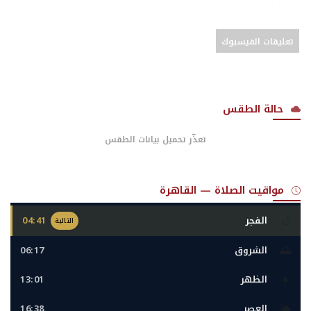
تعليقات الفيسبوك
حالة الطقس
تعذّر تحميل بيانات الطقس
مواقيت الصلاة — القاهرة
🌙
الفجر
04:41
التالية
🌅
الشروق
06:17
☀️
الظهر
13:01
🌤️
العصر
16:38