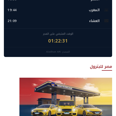
🌇
المغرب
19:44
🌃
العشاء
21:09
الوقت المتبقي على الفجر
01:22:29
المصدر: Aladhan API
مصر للبترول