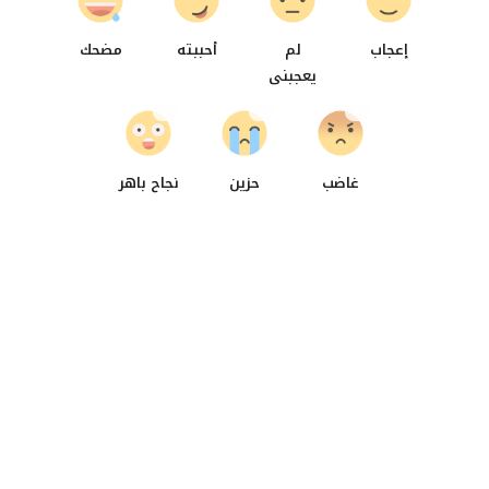
إعجاب
لم
أحببته
مضحك
يعجبنى
0
0
0
غاضب
حزين
نجاح باهر