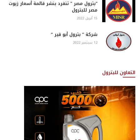
"بترول مصر " تنفرد بنشر قائمة أسعار زيوت
مصر للبترول
15 أبريل 2022
شركة ” بترول أبو قير “
12 سبتمبر 2022
التعاون للبترول