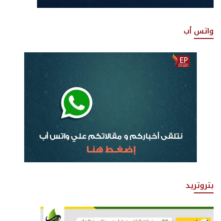
واتس أب
بتروتريد