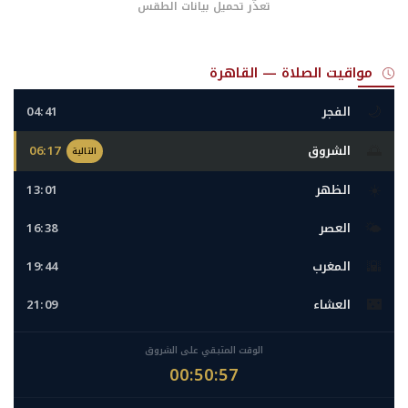
تعذّر تحميل بيانات الطقس
مواقيت الصلاة — القاهرة
🌙
الفجر
04:41
🌅
الشروق
06:17
التالية
☀️
الظهر
13:01
🌤️
العصر
16:38
🌇
المغرب
19:44
🌃
العشاء
21:09
الوقت المتبقي على الشروق
00:50:55