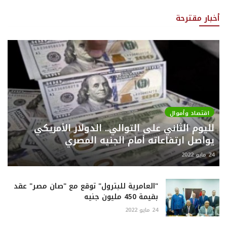
أخبار مقترحة
اقتصاد وأموال
لليوم الثاني على التوالي.. الدولار الأمريكي
يواصل ارتفاعاته أمام الجنيه المصري
24 مايو 2022
"العامرية للبترول" توقع مع "صان مصر" عقد
بقيمة 450 مليون جنيه
24 مايو 2022