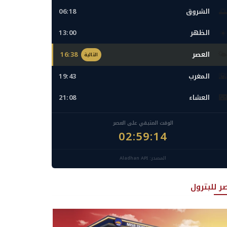
🌅
الشروق
06:18
☀️
الظهر
13:00
🌤️
العصر
16:38
التالية
🌇
المغرب
19:43
🌃
العشاء
21:08
الوقت المتبقي على العصر
02:59:12
المصدر: Aladhan API
ر للبترول