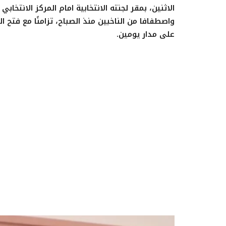
الاثنين، بمقر لجنته الانتخابية امام المركز الانتخا
واصطفافا من الناخبين منذ الصباح، تزامنًا مع فتح ا
على مدار يومين.