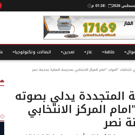
01:38 م
|
موال
طاقة
غاز
تعدين
اتصالات وتكنولوجيا
شر
تخابات "النواب "امام المركز الانتخابي بمدرسة المنارة بمدينة نصر
ة المتجددة يدلي بصوته
امام المركز الانتخابي
ة نصر