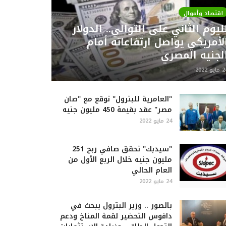
اقتصاد وأموال
ليوم الثاني على التوالي.. الدولار
لأمريكي يواصل ارتفاعاته أمام
لجنيه المصري
ايو 2022
"العامرية للبترول" توقع مع "صان
مصر" عقد بقيمة 450 مليون جنيه
24 مايو 2022
"سيدبك" تحقق صافي ربح 251
مليون جنيه خلال الربع الأول من
العام الحالي
24 مايو 2022
بالصور .. وزير البترول يبحث في
دافوس التحضير لقمة المناخ ودعم