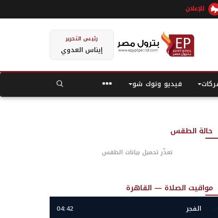
رئيس التحرير
إيناس العدوي
كات
فيديو وتوك شو
حالة الطقس
تعذّر تحميل بيانات الطقس
مواقيت الصلاة — القاهرة
🌙
الفجر
04:42