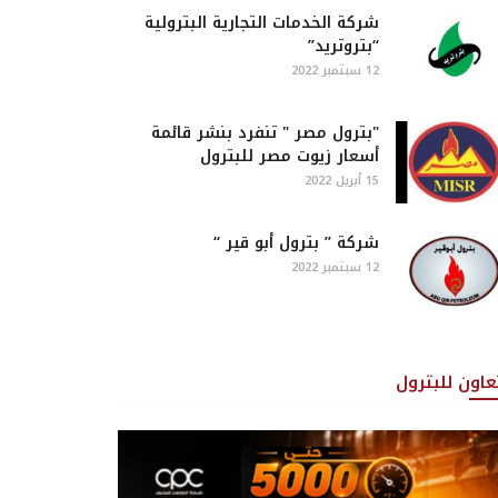
شركة الخدمات التجارية البترولية
“بتروتريد”
12 سبتمبر 2022
"بترول مصر " تنفرد بنشر قائمة
أسعار زيوت مصر للبترول
15 أبريل 2022
شركة ” بترول أبو قير “
12 سبتمبر 2022
تعاون للبترول