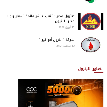
"بترول مصر " تنفرد بنشر قائمة أسعار زيوت
مصر للبترول
15 أبريل 2022
شركة ” بترول أبو قير “
12 سبتمبر 2022
التعاون للبترول