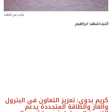
ايجبس
جانب من اللقاء
كتبت/شهد ابراهيم
كريم بدوي: تعزيز التعاون في البترول
والغاز والطاقة المتجددة يدعم