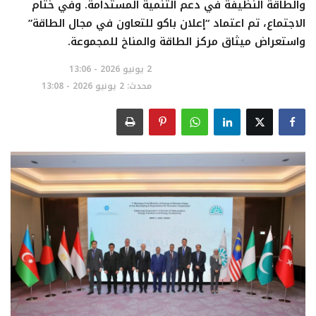
والطاقة النظيفة في دعم التنمية المستدامة. وفي ختام
الاجتماع، تم اعتماد “إعلان باكو للتعاون في مجال الطاقة”
تعدين
واستعراض ميثاق مركز الطاقة والمناخ للمجموعة.
2 يونيو 2026 - 13:06
اتصالات وتكنولوجيا
محدث: 2 يونيو 2026 - 13:08
شركات
فيديو وتوك شو
تقارير
مقالات
مجتمع البترول
دليل شركات البترول المصرية