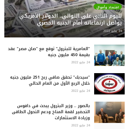
اقتصاد وأموال
لليوم الثاني على التوالي.. الدولار الأمريكي
يواصل ارتفاعاته أمام الجنيه المصري
24 مايو 2022
"العامرية للبترول" توقع مع "صان مصر" عقد
بقيمة 450 مليون جنيه
24 مايو 2022
"سيدبك" تحقق صافي ربح 251 مليون جنيه
خلال الربع الأول من العام الحالي
24 مايو 2022
بالصور .. وزير البترول يبحث في دافوس
التحضير لقمة المناخ ودعم التحول الطاقى
وزيادة الاستثمارات
24 مايو 2022