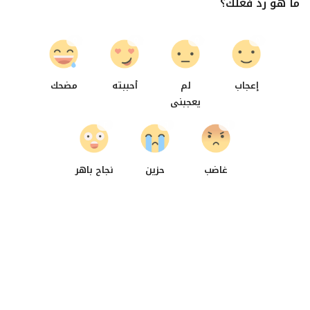
ما هو رد فعلك؟
0
0
0
0
إعجاب
لم
أحببته
مضحك
يعجبنى
0
0
0
غاضب
حزين
نجاح باهر