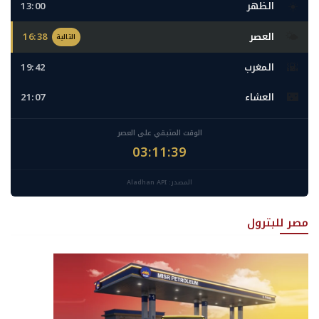
☀️
الظهر
13:00
🌤️
العصر
16:38
التالية
🌇
المغرب
19:42
🌃
العشاء
21:07
الوقت المتبقي على العصر
03:11:37
المصدر: Aladhan API
مصر للبترول