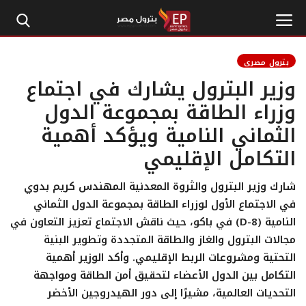
بترول مصري
وزير البترول يشارك في اجتماع
الرئيسية
وزراء الطاقة بمجموعة الدول
الثماني النامية ويؤكد أهمية
إتصل بنا
التكامل الإقليمي
بترول
شارك وزير البترول والثروة المعدنية المهندس كريم بدوي
أخبار مصر
في الاجتماع الأول لوزراء الطاقة بمجموعة الدول الثماني
النامية (D-8) في باكو، حيث ناقش الاجتماع تعزيز التعاون في
اقتصاد وأموال
مجالات البترول والغاز والطاقة المتجددة وتطوير البنية
التحتية ومشروعات الربط الإقليمي. وأكد الوزير أهمية
طاقة
التكامل بين الدول الأعضاء لتحقيق أمن الطاقة ومواجهة
التحديات العالمية، مشيرًا إلى دور الهيدروجين الأخضر
غاز