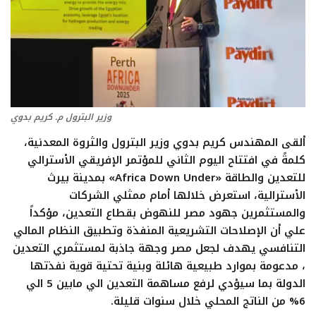
تعدين
اتصالات وتكنولوجيا
شركات
وزير البترول م. كريم بدوي
ألقى المهندس كريم بدوي وزير البترول والثروة المعدنية،
فيديو وتوك شو
كلمةً في افتتاح اليوم الثاني للمؤتمر الإفريقي الأسترالي
للتعدين والطاقة «Africa Down Under» بمدينة بيرث
تقارير
الأسترالية، استعرض خلالها أمام ممثلي الشركات
والمستثمرين جهود مصر للنهوض بقطاع التعدين، مؤكداً
مقالات
علي أن الإصلاحات التشريعية المنفذة وتطبيق النظام المالي
التنافسي يهدف لجعل مصر وجهة جاذبة لمستثمري التعدين
مجتمع البترول
، مدعومة بموارد طبيعية هائلة وبنية تحتية قوية نفذتها
الدولة بما سيؤدي لرفع مساهمة التعدين الي مابين 5 الي
دليل شركات البترول المصرية
6% من الناتج المحلي خلال سنوات قليلة.