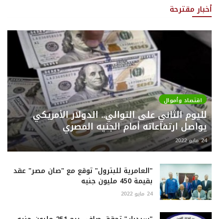
أخبار مقترحة
اقتصاد وأموال
لليوم الثاني على التوالي.. الدولار الأمريكي
يواصل ارتفاعاته أمام الجنيه المصري
24 مايو 2022
"العامرية للبترول" توقع مع "صان مصر" عقد
بقيمة 450 مليون جنيه
24 مايو 2022