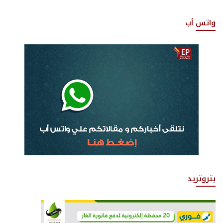
واتس أب
بتروتريد