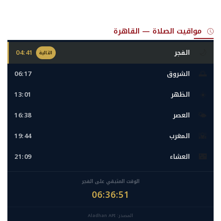
مواقيت الصلاة — القاهرة
🌙
الفجر
04:41
التالية
🌅
الشروق
06:17
☀️
الظهر
13:01
🌤️
العصر
16:38
🌇
المغرب
19:44
🌃
العشاء
21:09
الوقت المتبقي على الفجر
06:36:49
المصدر: Aladhan API