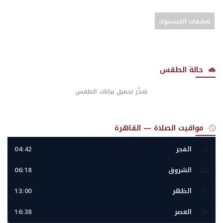
تعليقات الفيسبوك
حالة الطقس
تعذّر تحميل بيانات الطقس
مواقيت الصلاة — القاهرة
🌙
الفجر
04:42
🌅
الشروق
06:18
☀️
الظهر
13:00
🌤️
العصر
16:38