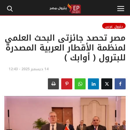
بترول عربي
مصر تحصد جائزتى البحث العلمي
الرئيسية
لمنظمة الأقطار العربية المصدرة
للبترول ( أوابك )
إتصل بنا
بترول
14 ديسمبر 2025 - 12:43
أخبار مصر
اقتصاد وأموال
طاقة
غاز