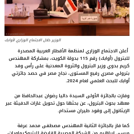
تعدين
اتصالات وتكنولوجيا
الوزير خلال الاجتماع الوزاري لأوابك
شركات
أعلن الاجتماع الوزاري لمنظمة الأقطار العربية المصدرة
للبترول (أوابك) رقم 115 بدولة الكويت، بمشاركة المهندس
فيديو وتوك شو
كريم بدوي وزير البترول والثروة المعدنية على رأس وفد
بترولي مصري رفيع المستوى، نجاح مصر في حصد جائزتي
تقارير
أوابك للبحث العلمي لعام 2024.
مقالات
وفازت بالجائزة الأولى السيدة داليا رضوان عبدالحافظ من
معهد بحوث البترول، عن بحثها حول تحويل غازات الدفيئة عبر
مجتمع البترول
الإيثانول إلى وقود طيران مستدام.
دليل شركات البترول المصرية
كما فاز بالجائزة الثانية المهندس مصطفى محمد عرفة
مرسي إبراهيم من الشركة المصرية القابضة للبتروكيماويات،