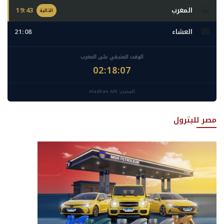
🌇
المغرب
19:43
التالية
🌃
العشاء
21:08
الوقت المتبقي على المغرب
02:18:06
المصدر: Aladhan API
مصر للبترول