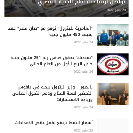
يواصل ارتفاعاته أمام الجنيه المصري
24 مايو 2022
"العامرية للبترول" توقع مع "صان مصر" عقد
بقيمة 450 مليون جنيه
24 مايو 2022
"سيدبك" تحقق صافي ربح 251 مليون جنيه
خلال الربع الأول من العام الحالي
24 مايو 2022
بالصور .. وزير البترول يبحث في دافوس
التحضير لقمة المناخ ودعم التحول الطاقى
وزيادة الاستثمارات
24 مايو 2022
أسعار النفط ترتفع بفعل نقص الامدادات
23 مايو 2022