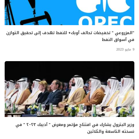
"المزروعي " تخفيضات تحالف أوبك+ للنفط تهدف إلى تحقيق التوازن
في أسواق النفط
9 مايو 2023
وزير البترول يشارك في افتتاح مؤتمر ومعرض " أديبك ٢٠٢٣ " في
نسخته التاسعة والثلاثين