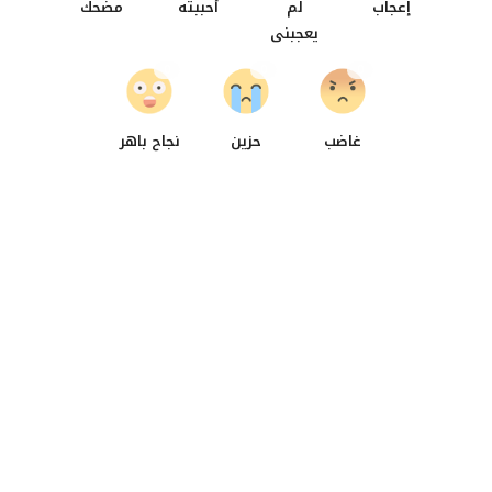
إعجاب
لم
أحببته
مضحك
يعجبنى
0
0
0
غاضب
حزين
نجاح باهر