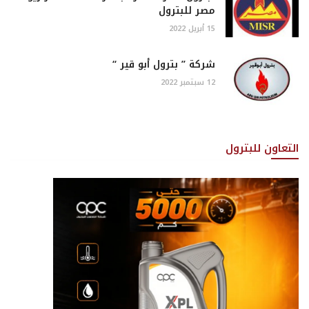
مصر للبترول
15 أبريل 2022
شركة ” بترول أبو قير “
12 سبتمبر 2022
التعاون للبترول