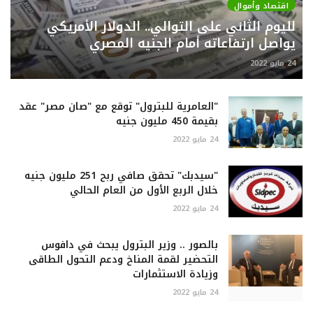
اقتصاد وأموال
لليوم الثاني على التوالي.. الدولار الأمريكي
يواصل ارتفاعاته أمام الجنيه المصري
24 مايو 2022
"العامرية للبترول" توقع مع "صان مصر" عقد
بقيمة 450 مليون جنيه
24 مايو 2022
"سيدبك" تحقق صافي ربح 251 مليون جنيه
خلال الربع الأول من العام الحالي
24 مايو 2022
بالصور .. وزير البترول يبحث في دافوس
التحضير لقمة المناخ ودعم التحول الطاقى
وزيادة الاستثمارات
24 مايو 2022