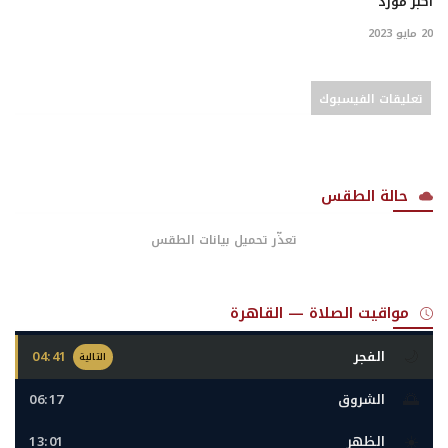
أكبر مورد
20 مايو 2023
تعليقات الفيسبوك
حالة الطقس
تعذّر تحميل بيانات الطقس
مواقيت الصلاة — القاهرة
🌙
الفجر
04:41
التالية
🌅
الشروق
06:17
☀️
الظهر
13:01