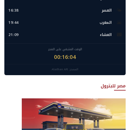
🌤️
العصر
16:38
🌇
المغرب
19:44
🌃
العشاء
21:09
الوقت المتبقي على الفجر
00:16:02
المصدر: Aladhan API
مصر للبترول