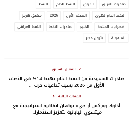
صادرات العراق
العراق
النفط الخام
النفط
النفط الخام تهوي
النصف الأول
2026
مضيق هرمز
اضطرابات الملاحة
الخليج
صادرات النفط
النفط العراقي
المنقولة
بترول مصر
المقال السابق
صادرات السعودية من النفط الخام تهبط 14% في النصف
الأول من 2026 بسبب تداعيات حرب ...
المقالة التالية
أدنوك و«إكس آر جي» توقعان اتفاقية استراتيجية مع
ميتسوي اليابانية لتعزيز استثمارا...