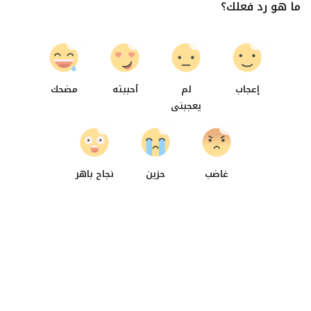
ما هو رد فعلك؟
0
0
0
0
إعجاب
لم
أحببته
مضحك
يعجبنى
0
0
0
غاضب
حزين
نجاح باهر