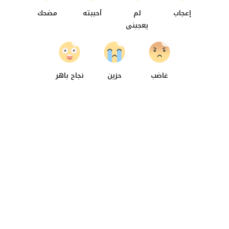
إعجاب
لم
أحببته
مضحك
يعجبنى
0
0
0
غاضب
حزين
نجاح باهر