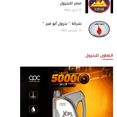
مصر للبترول
15 أبريل 2022
شركة ” بترول أبو قير “
12 سبتمبر 2022
التعاون للبترول