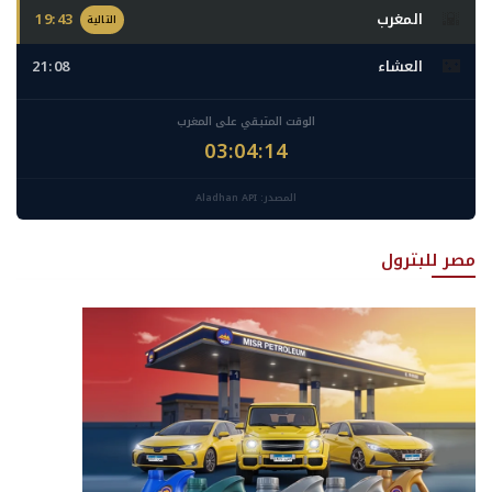
🌇
المغرب
19:43
التالية
🌃
العشاء
21:08
الوقت المتبقي على المغرب
03:04:13
المصدر: Aladhan API
مصر للبترول