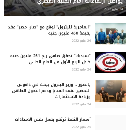
يواصل ارتفاعاته أمام الجنيه المصري
24 مايو 2022
"العامرية للبترول" توقع مع "صان مصر" عقد
بقيمة 450 مليون جنيه
24 مايو 2022
"سيدبك" تحقق صافي ربح 251 مليون جنيه
خلال الربع الأول من العام الحالي
24 مايو 2022
بالصور .. وزير البترول يبحث في دافوس
التحضير لقمة المناخ ودعم التحول الطاقى
وزيادة الاستثمارات
24 مايو 2022
أسعار النفط ترتفع بفعل نقص الامدادات
23 مايو 2022