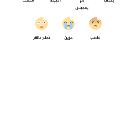
إعجاب
لم
أحببته
مضحك
يعجبنى
0
0
0
غاضب
حزين
نجاح باهر