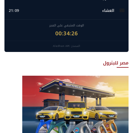
🌃
العشاء
21:09
الوقت المتبقي على الفجر
00:34:24
المصدر: Aladhan API
مصر للبترول