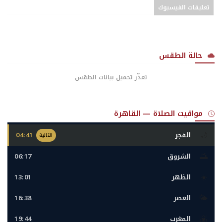
تعليقات الفيسبوك
حالة الطقس
تعذّر تحميل بيانات الطقس
مواقيت الصلاة — القاهرة
🌙
الفجر
04:41
التالية
🌅
الشروق
06:17
☀️
الظهر
13:01
🌤️
العصر
16:38
🌇
المغرب
19:44