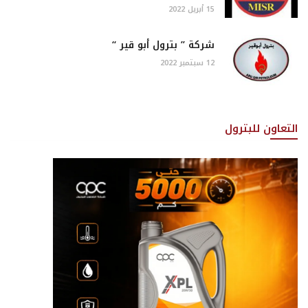
15 أبريل 2022
شركة ” بترول أبو قير “
12 سبتمبر 2022
التعاون للبترول