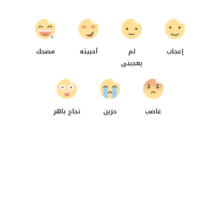
0
0
0
0
إعجاب
لم
أحببته
مضحك
يعجبنى
0
0
0
غاضب
حزين
نجاح باهر