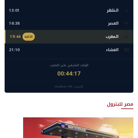
☀️
الظهر
13:01
🌤️
العصر
16:38
🌇
المغرب
19:44
التالية
🌃
العشاء
21:10
الوقت المتبقي على المغرب
00:44:16
المصدر: Aladhan API
مصر للبترول