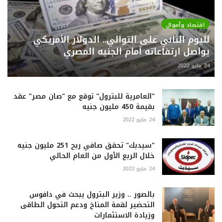
اقتصاد وأموال
لليوم الثاني على التوالي.. الدولار الأمريكي
يواصل ارتفاعاته أمام الجنيه المصري
24 مايو 2022
"العامرية للبترول" توقع مع "صان مصر" عقد
بقيمة 450 مليون جنيه
24 مايو 2022
"سيدبك" تحقق صافي ربح 251 مليون جنيه
خلال الربع الأول من العام الحالي
24 مايو 2022
بالصور .. وزير البترول يبحث في دافوس
التحضير لقمة المناخ ودعم التحول الطاقى
وزيادة الاستثمارات