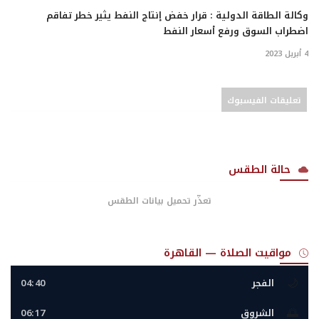
وكالة الطاقة الدولية : قرار خفض إنتاج النفط يثير خطر تفاقم
اضطراب السوق ورفع أسعار النفط
4 أبريل 2023
تعليقات الفيسبوك
حالة الطقس
تعذّر تحميل بيانات الطقس
مواقيت الصلاة — القاهرة
🌙
الفجر
04:40
🌅
الشروق
06:17