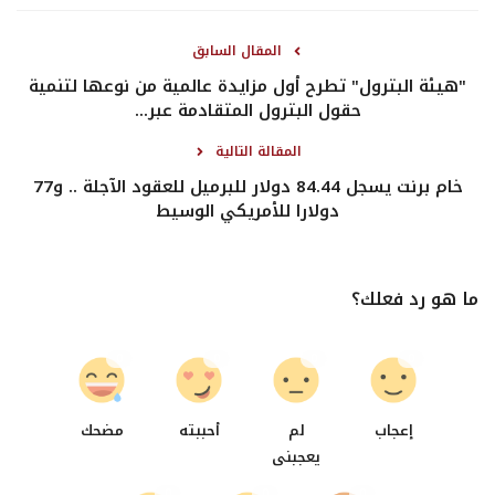
المقال السابق
"هيئة البترول" تطرح أول مزايدة عالمية من نوعها لتنمية
حقول البترول المتقادمة عبر...
المقالة التالية
خام برنت يسجل 84.44 دولار للبرميل للعقود الآجلة .. و77
دولارا للأمريكي الوسيط
ما هو رد فعلك؟
0
0
0
0
إعجاب
لم
أحببته
مضحك
يعجبنى
0
0
0