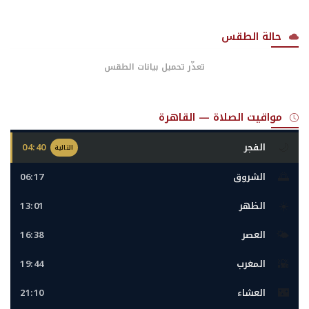
حالة الطقس
تعذّر تحميل بيانات الطقس
مواقيت الصلاة — القاهرة
🌙
الفجر
04:40
التالية
🌅
الشروق
06:17
☀️
الظهر
13:01
🌤️
العصر
16:38
🌇
المغرب
19:44
🌃
العشاء
21:10