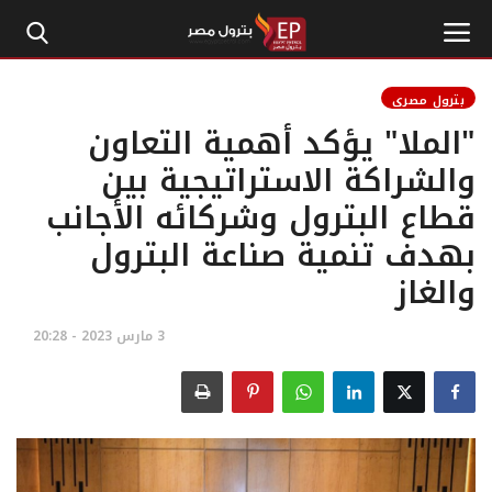
بترول مصري
"الملا" يؤكد أهمية التعاون
الرئيسية
والشراكة الاستراتيجية بين
قطاع البترول وشركائه الأجانب
إتصل بنا
بهدف تنمية صناعة البترول
بترول
والغاز
أخبار مصر
3 مارس 2023 - 20:28
اقتصاد وأموال
طاقة
غاز