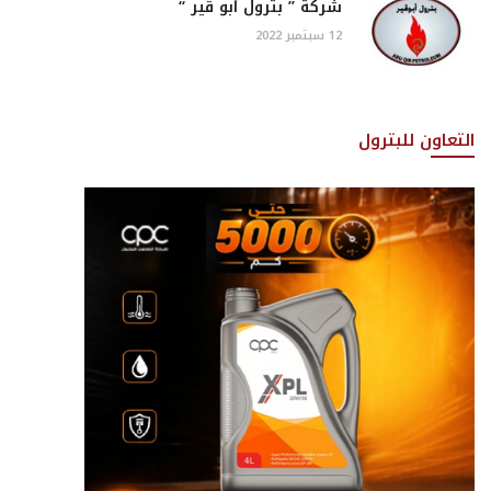
شركة ” بترول أبو قير “
12 سبتمبر 2022
التعاون للبترول