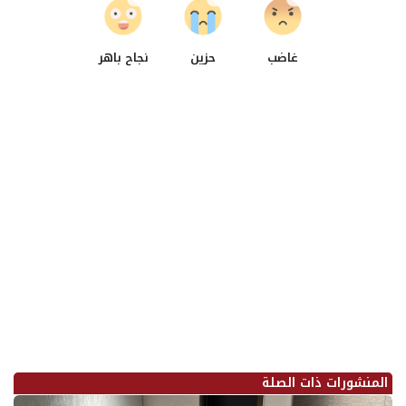
غاضب
حزين
نجاح باهر
المنشورات ذات الصلة