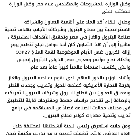
وكيل الوزارة للمشروعات والمهندس علاء حجر وكيل الوزارة
للمكتب الفنى.
وخلال اللقاء أكد الملا على أهمية التعاون والشراكة
الاستراتيجية بين قطاع البترول وشركائه الأجانب بهدف تنمية
صناعة البترول والغاز فى مصر وتحقيق الأهداف المشتركة ،
مشيراً إلى أن هذا التعاون كان أحد عوامل نجاح تنظيم يوم
إزالة الكربون ضمن الأيام الموضوعية لقمة المناخ COP27
وكذلك نجاح مؤتمر ومعرض مصر الدولى للبترول إيجبس
والذى يكتسب اهتماماً عالمياً كبيراً عاماً بعد عام.
وأشاد الوزير بالدور المهم الذى تقوم به لجنة البترول والغاز
بغرفة التجارة الأمريكية كمنصة للحوار وتقريب وجهات النظر
وتعميق التعاون بين قطاع البترول وشركات البترول الأمريكية
بالإضافة إلى تقديم دراسات مهمة ومقترحات قابلة للتطبيق
فى مختلف مجالات الصناعة فضلاً عن المساهمة فى برامج
تدريب وتنمية مهارات كوادر قطاع البترول.
ومن جانبه استعرض رئيس اللجنة أنشطتها المختلفة خلال
العام الماضى والتى تضمنت تقديم برامج تدريب مكثفة ضمن