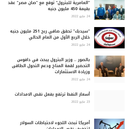
"العامرية للبترول" توقع مع "صان مصر" عقد
بقيمة 450 مليون جنيه
24 مايو 2022
"سيدبك" تحقق صافي ربح 251 مليون جنيه
خلال الربع الأول من العام الحالي
24 مايو 2022
بالصور .. وزير البترول يبحث في دافوس
التحضير لقمة المناخ ودعم التحول الطاقى
وزيادة الاستثمارات
24 مايو 2022
أسعار النفط ترتفع بفعل نقص الامدادات
23 مايو 2022
أمريكا تبحث اللجوء لاحتياطات السولار
لتخفيف نقص الإمدادات