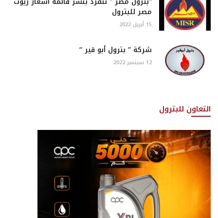
"بترول مصر " تنفرد بنشر قائمة أسعار زيوت
مصر للبترول
15 أبريل 2022
شركة ” بترول أبو قير “
12 سبتمبر 2022
التعاون للبترول