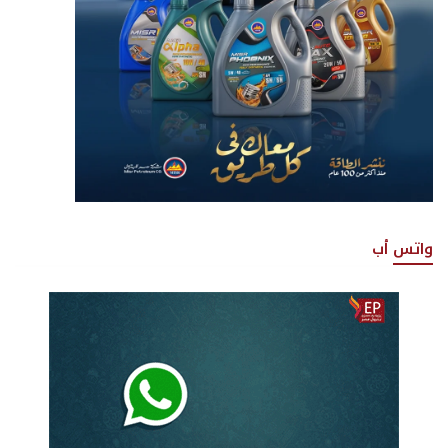
واتس أب