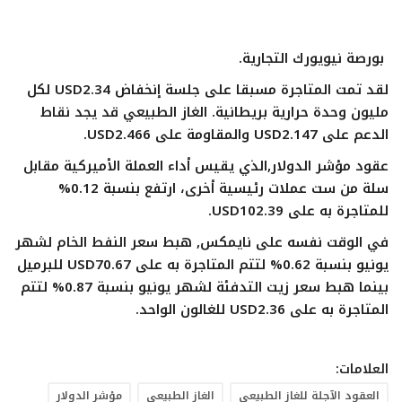
ايجبس
بورصة نيويورك التجارية.
لقد تمت المتاجرة مسبقا على جلسة إنخفاض USD2.34 لكل
مليون وحدة حرارية بريطانية. الغاز الطبيعي قد يجد نقاط
الدعم على USD2.147 والمقاومة على USD2.466.
عقود مؤشر الدولار,الذي يقيس أداء العملة الأميركية مقابل
سلة من ست عملات رئيسية أخرى، ارتفع بنسبة 0.12%
للمتاجرة به على USD102.39.
في الوقت نفسه على نايمكس, هبط سعر النفط الخام لشهر
يونيو بنسبة 0.62% لتتم المتاجرة به على USD70.67 للبرميل
بينما هبط سعر زيت التدفئة لشهر يونيو بنسبة 0.87% لتتم
المتاجرة به على USD2.36 للغالون الواحد.
العلامات:
العقود الآجلة للغاز الطبيعي
الغاز الطبيعي
مؤشر الدولار