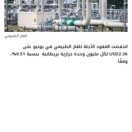
تعدين
اتصالات وتكنولوجيا
الغاز الطبيعي
شركات
انخفضت العقود الآجلة للغاز الطبيعي في يونيو على
USD2.36 لكل مليون وحدة حرارية بريطانية بنسبة 0.51%،
فيديو وتوك شو
وفقًا
تقارير
مقالات
مجتمع البترول
دليل شركات البترول المصرية