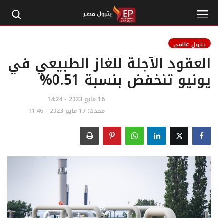
بترول عالمي
العقود الآجلة للغاز الطبيعي في
الرئيسية
يونيو تنخفض بنسبة 0.51%
إتصل بنا
16 مايو 2023 - 14:24
محدث: 17 مايو 2023 - 11:46
بترول
أخبار مصر
اقتصاد وأموال
طاقة
غاز