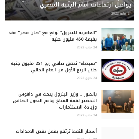
يواصل ارتفاعاته أمام الجنيه المصري
24 مايو 2022
"العامرية للبترول" توقع مع "صان مصر" عقد
بقيمة 450 مليون جنيه
24 مايو 2022
"سيدبك" تحقق صافي ربح 251 مليون جنيه
خلال الربع الأول من العام الحالي
24 مايو 2022
بالصور .. وزير البترول يبحث في دافوس
التحضير لقمة المناخ ودعم التحول الطاقى
وزيادة الاستثمارات
24 مايو 2022
أسعار النفط ترتفع بفعل نقص الامدادات