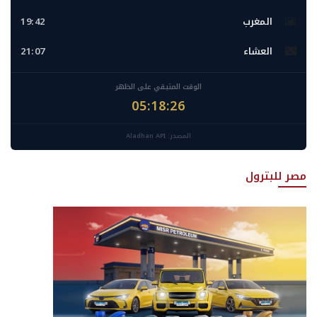
🌇
المغرب
19:42
🌃
العشاء
21:07
الوقت المتبقي على الظهر
05:18:25
المصدر: Aladhan API
مصر للبترول