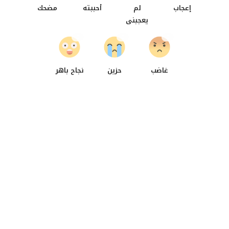
إعجاب
لم
أحببته
مضحك
يعجبنى
0
0
0
غاضب
حزين
نجاح باهر