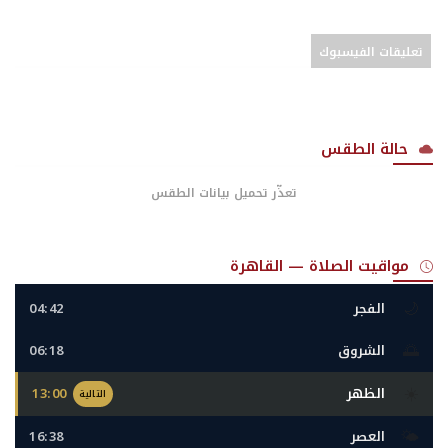
تعليقات الفيسبوك
حالة الطقس
تعذّر تحميل بيانات الطقس
مواقيت الصلاة — القاهرة
🌙
الفجر
04:42
🌅
الشروق
06:18
☀️
الظهر
13:00
التالية
🌤️
العصر
16:38