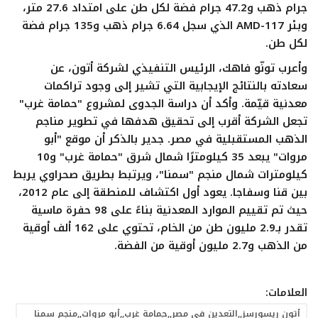
جرام ذهب و47.2 جرام فضة لكل طن على امتداد 27.6 متر،
وبئر AMD-117 الذي سجل 6.64 جرام ذهب و135 جرام فضة
لكل طن.
وأعرب تونّو فاهك، الرئيس التنفيذي لشركة أتون، عن
سعادته بالنتائج الإيجابية التي تشير إلى وجود تراكمات
معدنية قيّمة. وأكد أن دراسة الجدوى لمشروع "حمامة غرب"
تجعل الشركة أقرب إلى تحقيق هدفها في تطوير مناجم
الذهب المستقبلية في مصر. جدير بالذكر أن موقع "أبو
مروات" يبعد 35 كيلومترًا شمال شرق "حمامة غرب" و10
كيلومترات شمال منجم "سمنا"، ويرتبط بطريق صحراوي يربط
بين قنا وسفاجا. يعود أول اكتشاف للمنطقة إلى عام 2012،
حيث تم تقييم الموارد المعدنية بناءً على 98 حفرة ماسية
تقدر بـ2.9 مليون طن من الخام، تحتوي على 162 ألف أوقية
من الذهب و2.7 مليون أوقية من الفضة.
العلامات:
أتون ريسورسز,,التعدين في مصر,,حمامة غرب,,أبو مروات,,منجم سمنا