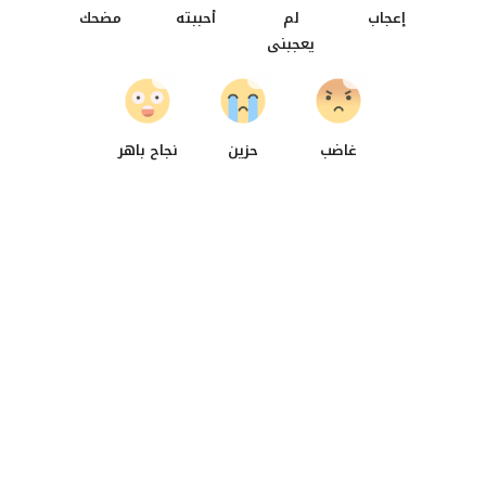
إعجاب
لم
أحببته
مضحك
يعجبنى
0
0
0
غاضب
حزين
نجاح باهر