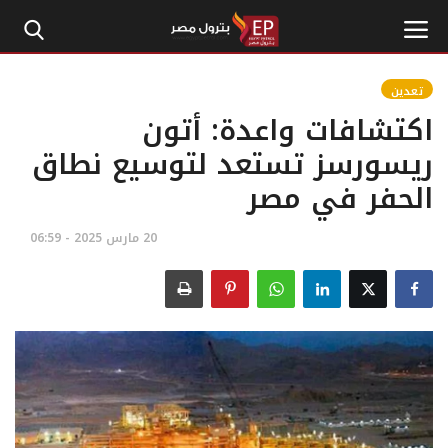
تعدين
اكتشافات واعدة: أتون
الرئيسية
ريسورسز تستعد لتوسيع نطاق
الحفر في مصر
إتصل بنا
بترول
20 مارس 2025 - 06:59
أخبار مصر
اقتصاد وأموال
طاقة
غاز