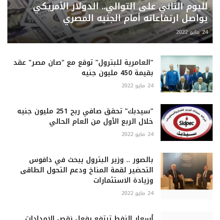
لليوم الثاني على التوالي.. الدولار الأمريكي
يواصل ارتفاعاته أمام الجنيه المصري
24 مايو 2022
"العامرية للبترول" توقع مع "صان مصر" عقد
بقيمة 450 مليون جنيه
24 مايو 2022
"سيدبك" تحقق صافي ربح 251 مليون جنيه
خلال الربع الأول من العام الحالي
24 مايو 2022
بالصور .. وزير البترول يبحث في دافوس
التحضير لقمة المناخ ودعم التحول الطاقى
وزيادة الاستثمارات
24 مايو 2022
أسعار النفط ترتفع بفعل نقص الامدادات