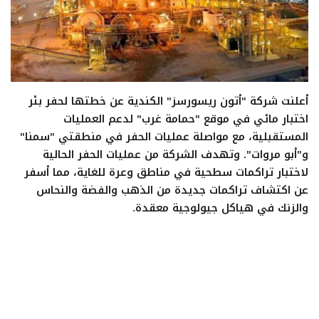
تعدين
اتصالات وتكنولوجيا
أعلنت شركة "أتون ريسورسز" الكندية عن خطتها لحفر بئر
شركات
اختبار مائي في موقع "حمامة غرب" لدعم العمليات
المستقبلية، مع مواصلة عمليات الحفر في منطقتي "سمنا"
فيديو وتوك شو
و"أبو مروات". وتهدف الشركة من عمليات الحفر الحالية
لاختبار تراكمات سطحية في مناطق وعرة للغاية، مما أسفر
تقارير
عن اكتشاف تراكمات جديدة من الذهب والفضة والنحاس
والزنك في هياكل جيولوجية معقدة.
مقالات
مجتمع البترول
دليل شركات البترول المصرية