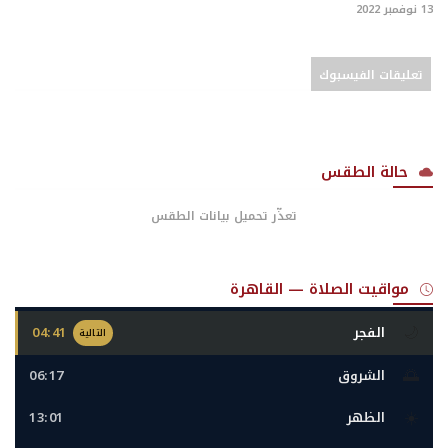
13 نوفمبر 2022
تعليقات الفيسبوك
حالة الطقس
تعذّر تحميل بيانات الطقس
مواقيت الصلاة — القاهرة
🌙
الفجر
04:41
التالية
🌅
الشروق
06:17
☀️
الظهر
13:01