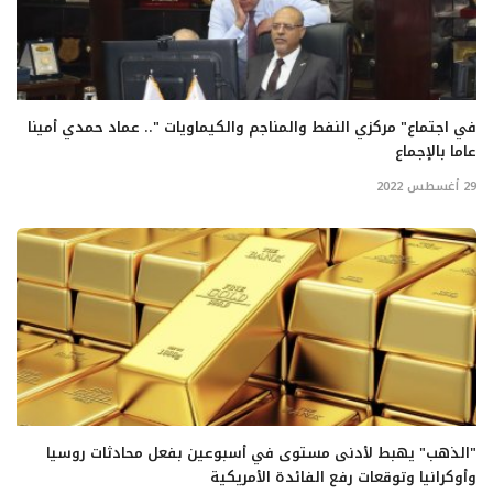
في اجتماع" مركزي النفط والمناجم والكيماويات ".. عماد حمدي أمينا
عاما بالإجماع
29 أغسطس 2022
"الذهب" يهبط لأدنى مستوى في أسبوعين بفعل محادثات روسيا
وأوكرانيا وتوقعات رفع الفائدة الأمريكية