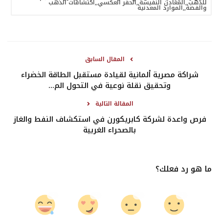
للذهب,,المعادن النفيسة,,الحفر العكسي,,اكتشافات الذهب
والفضة,,الموارد المعدنية
المقال السابق
شراكة مصرية ألمانية لقيادة مستقبل الطاقة الخضراء
وتحقيق نقلة نوعية في التحول الم...
المقالة التالية
فرص واعدة لشركة كابريكورن في استكشاف النفط والغاز
بالصحراء الغربية
ما هو رد فعلك؟
0
0
0
0