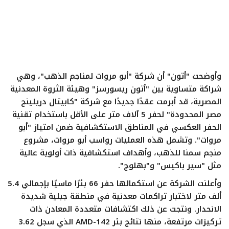
ايجبس
وأوضحت "أتون" أن شركة "أبو مروات لمناجم الذهب"، وهي
شراكة متساوية بين "أتون ريسورسز" وهيئة الثروة المعدنية
المصرية، قد أبرمت عقدًا جديدًا مع شركة "كابيتال دريلينج
مصر المحدودة" لحفر 5 آلاف متر على الأقل باستخدام تقنية
الحفر العكسي في المناطق الاستكشافية ضمن امتياز "أبو
مروات". وتشمل هذه العمليات رواسب أبو مروات، مشروع
منجم سمنا للذهب، وأهداف استكشافية ذات أولوية عالية
مثل "سير باكيس" و"بهلوج".
وأعلنت الشركة عن استكمالها حفر 66 بئرًا ماسيًا بإجمالي 5.4
ألف متر لاختبار تراكمات معدنية في منطقة جبلية شديدة
الانحدار. ونتجت عن ذلك اكتشافات متعددة المعادن ذات
تركيزات مرتفعة، منها نتائج بئر AMD-142 الذي سجل 3.62