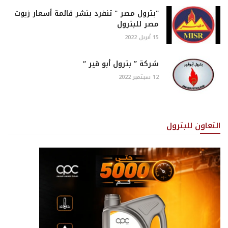
"بترول مصر " تنفرد بنشر قائمة أسعار زيوت
مصر للبترول
15 أبريل 2022
شركة ” بترول أبو قير “
12 سبتمبر 2022
التعاون للبترول