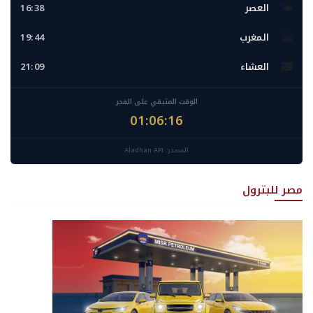
🌤️
العصر
16:38
🌇
المغرب
19:44
🌃
العشاء
21:09
الوقت المتبقي على الفجر
01:06:15
المصدر: Aladhan API
مصر للبترول