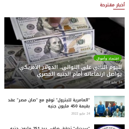
أخبار مقترحة
اقتصاد وأموال
لليوم الثاني على التوالي.. الدولار الأمريكي
يواصل ارتفاعاته أمام الجنيه المصري
24 مايو 2022
"العامرية للبترول" توقع مع "صان مصر" عقد
بقيمة 450 مليون جنيه
24 مايو 2022
"سيدبك" تحقق صافي ربح 251 مليون جنيه