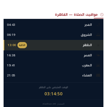
مواقيت الصلاة — القاهرة
🌙
الفجر
04:43
🌅
الشروق
06:19
☀️
الظهر
13:00
التالية
🌤️
العصر
16:38
🌇
المغرب
19:41
🌃
العشاء
21:05
الوقت المتبقي على الظهر
03:14:48
المصدر: Aladhan API