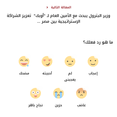
المقالة التالية
وزير البترول يبحث مع الأمين العام لـ "أوبك" تعزيز الشراكة
الإستراتيجية بين مصر ...
ما هو رد فعلك؟
0
0
0
0
إعجاب
لم
أحببته
مضحك
يعجبنى
0
0
0
غاضب
حزين
نجاح باهر