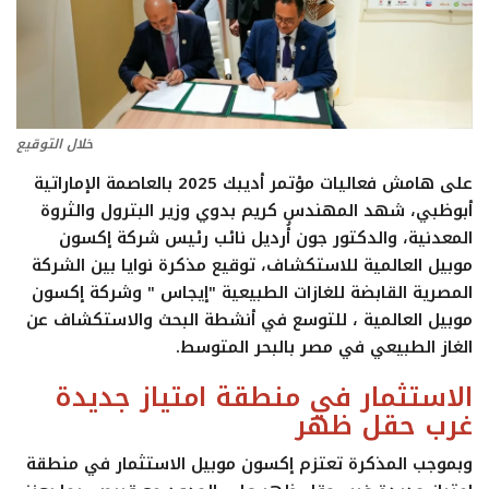
تعدين
اتصالات وتكنولوجيا
خلال التوقيع
شركات
على هامش فعاليات مؤتمر أديبك 2025 بالعاصمة الإماراتية
أبوظبي، شهد المهندس كريم بدوي وزير البترول والثروة
فيديو وتوك شو
المعدنية، والدكتور جون أُرديل نائب رئيس شركة إكسون
موبيل العالمية للاستكشاف، توقيع مذكرة نوايا بين الشركة
تقارير
المصرية القابضة للغازات الطبيعية "إيجاس " وشركة إكسون
موبيل العالمية ، للتوسع في أنشطة البحث والاستكشاف عن
مقالات
الغاز الطبيعي في مصر بالبحر المتوسط.
الاستثمار في منطقة امتياز جديدة
مجتمع البترول
غرب حقل ظهر
دليل شركات البترول المصرية
وبموجب المذكرة تعتزم إكسون موبيل الاستثمار في منطقة