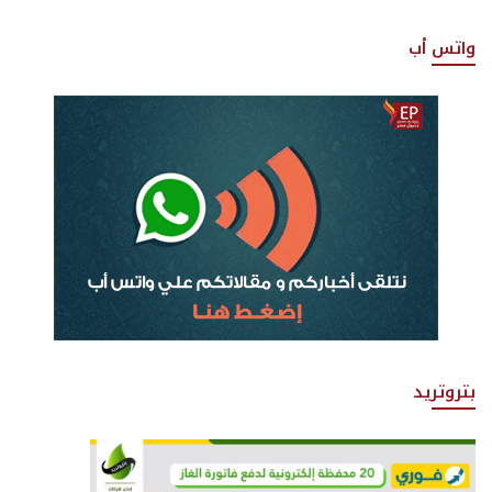
واتس أب
بتروتريد