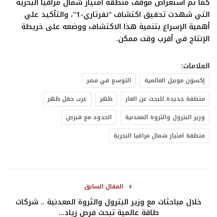
كما تم استعراض موقف منطقة امتياز شمال مراقيا البحرية
التي شهدت تحقيق اكتشاف “نفرتاري-1”، والتأكيد علي
أهمية الإسراع بتنمية هذا الاكتشاف ووضعه على خريطة
الإنتاج في أقرب وقت ممكن.
العلامات:
إكسون موبيل العالمية
التوسع في مصر
منطقة جديدة للبحث عن الغاز
ظهر
غرب حقل ظهر
وزير البترول والثروة المعدنية
الحدود مع قبرص
منطقة امتياز شمال مراقيا البحرية
المقال السابق
خلال مباحثات مع وزير البترول والثروة المعدنية .. شركات
طاقة عالمية تبحث فرص زياد...