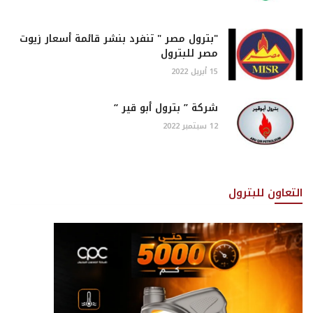
"بترول مصر " تنفرد بنشر قائمة أسعار زيوت
مصر للبترول
15 أبريل 2022
شركة ” بترول أبو قير “
12 سبتمبر 2022
التعاون للبترول