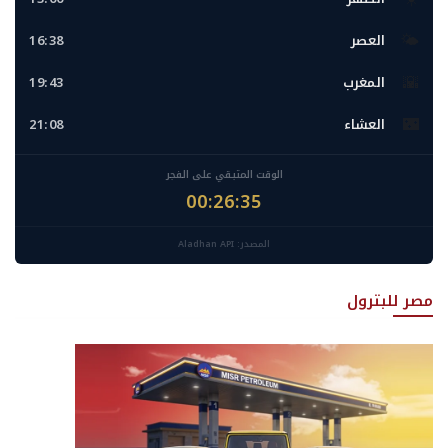
🌤️
العصر
16:38
🌇
المغرب
19:43
🌃
العشاء
21:08
الوقت المتبقي على الفجر
00:26:34
المصدر: Aladhan API
مصر للبترول