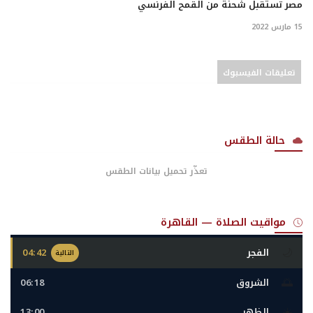
مصر تستقبل شحنة من القمح الفرنسي
15 مارس 2022
تعليقات الفيسبوك
حالة الطقس
تعذّر تحميل بيانات الطقس
مواقيت الصلاة — القاهرة
🌙
الفجر
04:42
التالية
🌅
الشروق
06:18
☀️
الظهر
13:00