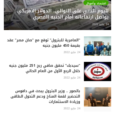
اقتصاد وأموال
لليوم الثاني على التوالي.. الدولار الأمريكي
يواصل ارتفاعاته أمام الجنيه المصري
24 مايو 2022
"العامرية للبترول" توقع مع "صان مصر" عقد
بقيمة 450 مليون جنيه
24 مايو 2022
"سيدبك" تحقق صافي ربح 251 مليون جنيه
خلال الربع الأول من العام الحالي
24 مايو 2022
بالصور .. وزير البترول يبحث في دافوس
التحضير لقمة المناخ ودعم التحول الطاقى
وزيادة الاستثمارات
24 مايو 2022