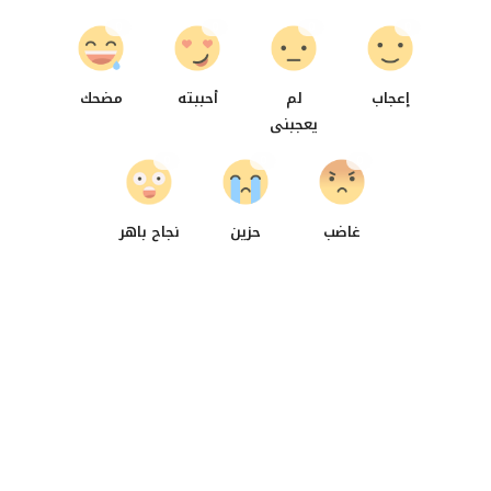
0
0
0
0
إعجاب
لم
أحببته
مضحك
يعجبنى
0
0
0
غاضب
حزين
نجاح باهر