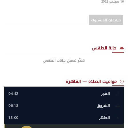
16 سبتمبر 2022
تعليقات الفيسبوك
حالة الطقس
تعذّر تحميل بيانات الطقس
مواقيت الصلاة — القاهرة
🌙
الفجر
04:42
🌅
الشروق
06:18
☀️
الظهر
13:00