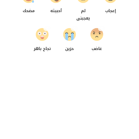
إعجاب
لم
أحببته
مضحك
يعجبنى
0
0
0
غاضب
حزين
نجاح باهر