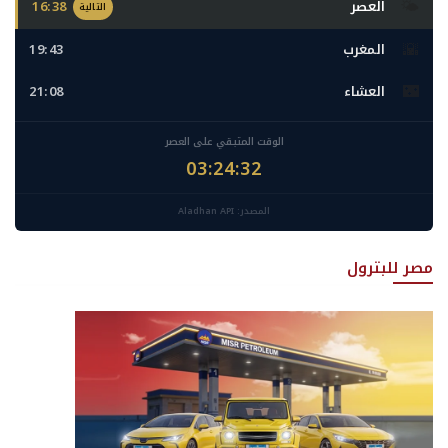
🌤️
العصر
16:38
التالية
🌇
المغرب
19:43
🌃
العشاء
21:08
الوقت المتبقي على العصر
03:24:30
المصدر: Aladhan API
مصر للبترول