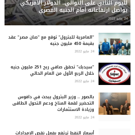
لليوم الثاني على التوالي.. الدولار الأمريكي
يواصل ارتفاعاته أمام الجنيه المصري
24 مايو 2022
"العامرية للبترول" توقع مع "صان مصر" عقد
بقيمة 450 مليون جنيه
24 مايو 2022
"سيدبك" تحقق صافي ربح 251 مليون جنيه
خلال الربع الأول من العام الحالي
24 مايو 2022
بالصور .. وزير البترول يبحث في دافوس
التحضير لقمة المناخ ودعم التحول الطاقى
وزيادة الاستثمارات
24 مايو 2022
أسعار النفط ترتفع بفعل نقص الامدادات