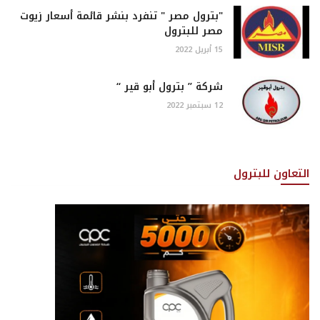
"بترول مصر " تنفرد بنشر قائمة أسعار زيوت
مصر للبترول
15 أبريل 2022
شركة ” بترول أبو قير “
12 سبتمبر 2022
التعاون للبترول