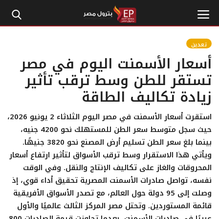
تعدين
أسعار الأسمنت اليوم في مصر
الرئيسية
تستقر للطن وسط ترقب تأثير
زيادة تكاليف الطاقة
إتصل بنا
بترول
استقرت أسعار الأسمنت في مصر اليوم الثلاثاء 2 يونيو 2026،
حيث سجل متوسط سعر الطن للمستهلك نحو 4200 جنيه،
أخبار مصر
بينما بلغ سعر الطن تسليم أرض المصنع نحو 3820 جنيهًا.
ويأتي هذا الاستقرار وسط ترقب الأسواق لتأثير ارتفاع أسعار
اقتصاد وأموال
المحروقات والغاز على تكاليف الإنتاج والنقل. وفي الوقت
نفسه، تواصل صادرات الأسمنت المصرية تحقيق أداء قوي، إذ
طاقة
وصلت إلى 95 دولة حول العالم، مع تصدر الأسواق الأفريقية
قائمة المستوردين. وتحتل مصر المركز الثالث عالميًا والأول
غاز
عربيًا في صادرات الأسمنت، بعدما تجاوزت قيمة الصادرات 800