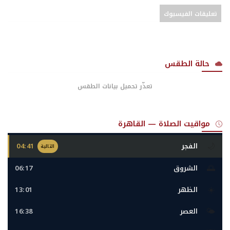
تعليقات الفيسبوك
حالة الطقس
تعذّر تحميل بيانات الطقس
مواقيت الصلاة — القاهرة
🌙
الفجر
04:41
التالية
🌅
الشروق
06:17
☀️
الظهر
13:01
🌤️
العصر
16:38