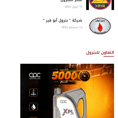
15 أبريل 2022
شركة ” بترول أبو قير “
12 سبتمبر 2022
التعاون للبترول