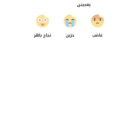
يعجبنى
0
0
0
غاضب
حزين
نجاح باهر