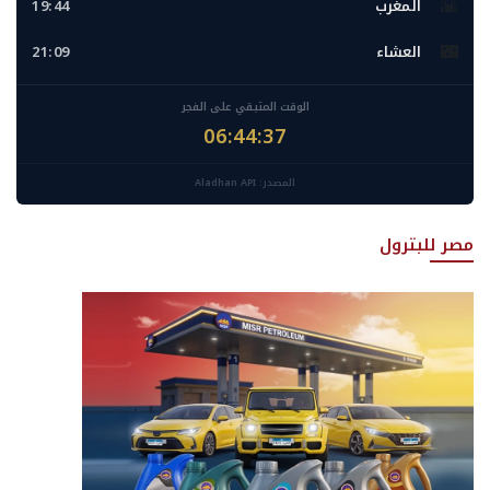
🌇
المغرب
19:44
🌃
العشاء
21:09
الوقت المتبقي على الفجر
06:44:35
المصدر: Aladhan API
مصر للبترول