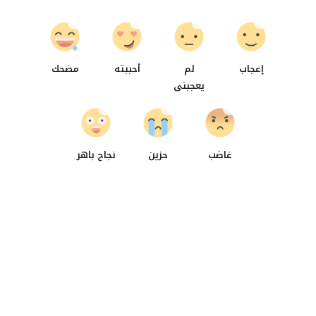
0
0
0
0
إعجاب
لم
أحببته
مضحك
يعجبنى
0
0
0
غاضب
حزين
نجاح باهر