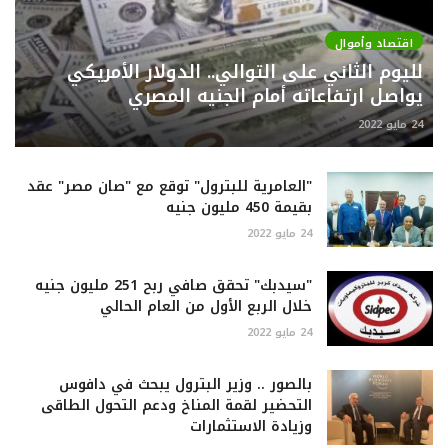
اقتصاد وأموال
لليوم الثاني على التوالي.. الدولار الأمريكي
يواصل ارتفاعاته أمام الجنيه المصري
24 مايو 2022
"العامرية للبترول" توقع مع "صان مصر" عقد
بقيمة 450 مليون جنيه
24 مايو 2022
"سيدبك" تحقق صافي ربح 251 مليون جنيه
خلال الربع الأول من العام الحالي
24 مايو 2022
بالصور .. وزير البترول يبحث في دافوس
التحضير لقمة المناخ ودعم التحول الطاقى
وزيادة الاستثمارات