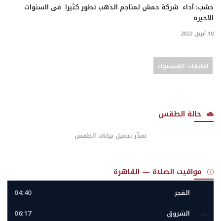
خشب: أداء شركة حمش لمناجم الذهب تطور كثيرا فى السنوات
الأخيرة
10 أبريل 2022
تعليقات الفيسبوك
حالة الطقس
تعذّر تحميل بيانات الطقس
مواقيت الصلاة — القاهرة
🌙
الفجر
04:40
🌅
الشروق
06:17