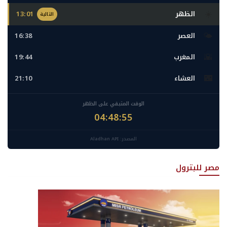
☀️
الظهر
13:01
التالية
🌤️
العصر
16:38
🌇
المغرب
19:44
🌃
العشاء
21:10
الوقت المتبقي على الظهر
04:48:53
المصدر: Aladhan API
مصر للبترول