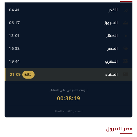
🌙
الفجر
04:41
🌅
الشروق
06:17
☀️
الظهر
13:01
🌤️
العصر
16:38
🌇
المغرب
19:44
🌃
العشاء
21:09
التالية
الوقت المتبقي على العشاء
00:38:16
المصدر: Aladhan API
مصر للبترول